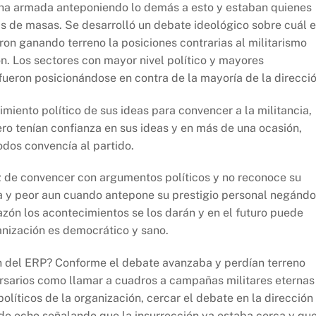
lucha armada anteponiendo lo demás a esto y estaban quienes
s de masas. Se desarrolló un debate ideológico sobre cuál e
ueron ganando terreno la posiciones contrarias al militarismo
ón. Los sectores con mayor nivel político y mayores
ueron posicionándose en contra de la mayoría de la direcció
miento político de sus ideas para convencer a la militancia,
o tenían confianza en sus ideas y en más de una ocasión,
odos convencía al partido.
z de convencer con argumentos políticos y no reconoce su
ía y peor aun cuando antepone su prestigio personal negánd
 razón los acontecimientos se los darán y en el futuro puede
ganización es democrático y sano.
ión del ERP? Conforme el debate avanzaba y perdían terreno
rsarios como llamar a cuadros a campañas militares eternas
olíticos de la organización, cercar el debate en la dirección
e echo señalando que la insurrección ya estaba cerca y qu