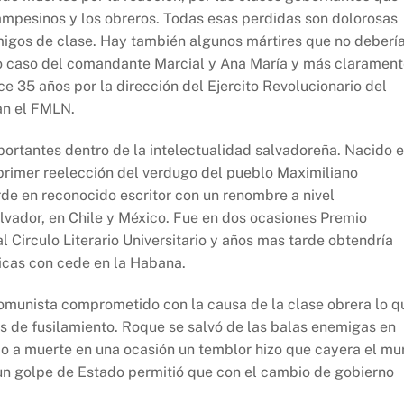
mpesinos y los obreros. Todas esas perdidas son dolorosas
igos de clase. Hay también algunos mártires que no deberí
o caso del comandante Marcial y Ana María y más claramen
e 35 años por la dirección del Ejercito Revolucionario del
an el FMLN.
portantes dentro de la intelectualidad salvadoreña. Nacido 
primer reelección del verdugo del pueblo Maximiliano
de en reconocido escritor con un renombre a nivel
lvador, en Chile y México. Fue en dos ocasiones Premio
Circulo Literario Universitario y años mas tarde obtendría
icas con cede en la Habana.
comunista comprometido con la causa de la clase obrera lo q
entos de fusilamiento. Roque se salvó de las balas enemigas en
o a muerte en una ocasión un temblor hizo que cayera el mu
 un golpe de Estado permitió que con el cambio de gobierno