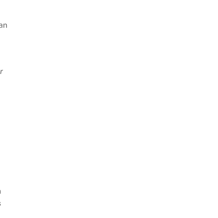
an
r
n
s