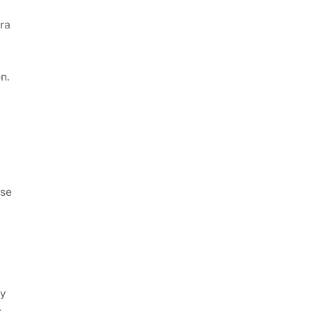
ra
n.
ose
 y
e