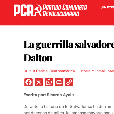
Skip
¡ÚNETE!
to
content
La guerrilla salvador
Dalton
Caribe
,
Centroamérica
,
Historia mundial
,
Inte
OCR ☭
F
X
W
P
C
a
h
ri
o
Escrito por: Ricardo Ayala
c
at
nt
p
e
s
y
Durante la historia de El Salvador se ha derra
por decenas de miles, la inmensa mayoría han s