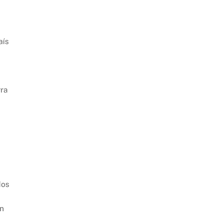
aís
rra
dos
en