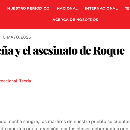
NUESTRO PERIODICO
NACIONAL
INTERNACIONAL
TE
ACERCA DE NOSOTROS
10 MAYO, 2025
eña y el asesinato de Roque
rnacional
,
Teoría
mado mucha sangre, los mártires de nuestro pueblo se cuenta
ido muertos por la reacción, por las clases gobernantes que