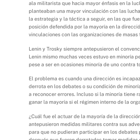
ala militarista que hacia mayor énfasis en la 
planteaban una mayor vinculación con las lucha
la estrategia y la táctica a seguir, en las que f
posición defendida por la mayoría en la direcci
vinculaciones con las organizaciones de masas f
Lenin y Trosky siempre antepusieron el convenci
Lenin mismo muchas veces estuvo en minoría per
pese a ser en ocasiones minoría de uno contra t
El problema es cuando una dirección es incapa
derrota en los debates o su condición de minor
a reconocer errores. Incluso si la minoría tiene
ganar la mayoría si el régimen interno de la or
¿Cuál fue el actuar de la mayoría de la direcc
antepusieron medidas militares contra sus adve
para que no pudieran participar en los debates p
después que fueron derrotados tomar medidas d