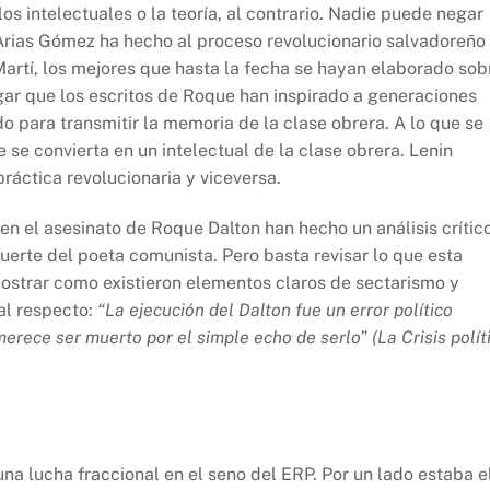
s intelectuales o la teoría, al contrario. Nadie puede negar
Arias Gómez ha hecho al proceso revolucionario salvadoreño
artí, los mejores que hasta la fecha se hayan elaborado sob
ar que los escritos de Roque han inspirado a generaciones
do para transmitir la memoria de la clase obrera. A lo que se
 se convierta en un intelectual de la clase obrera. Lenin
ráctica revolucionaria y viceversa.
n el asesinato de Roque Dalton han hecho un análisis crític
muerte del poeta comunista. Pero basta revisar lo que esta
mostrar como existieron elementos claros de sectarismo y
l respecto:
“La ejecución del Dalton fue un error político
ece ser muerto por el simple echo de serlo” (La Crisis polít
na lucha fraccional en el seno del ERP. Por un lado estaba e