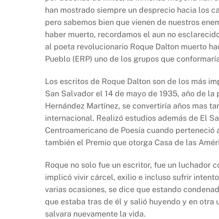
b
A
Li
han mostrado siempre un desprecio hacia los ca
o
p
n
pero sabemos bien que vienen de nuestros enem
o
p
k
haber muerto, recordamos el aun no esclarecid
k
al poeta revolucionario Roque Dalton muerto hac
Pueblo (ERP) uno de los grupos que conformarí
Los escritos de Roque Dalton son de los más im
San Salvador el 14 de mayo de 1935, año de la 
Hernández Martínez, se convertiría años mas tar
internacional. Realizó estudios además de El Sa
Centroamericano de Poesía cuando perteneció al 
también el Premio que otorga Casa de las Amér
Roque no solo fue un escritor, fue un luchador 
implicó vivir cárcel, exilio e incluso sufrir int
varias ocasiones, se dice que estando condenad
que estaba tras de él y salió huyendo y en otra
salvara nuevamente la vida.