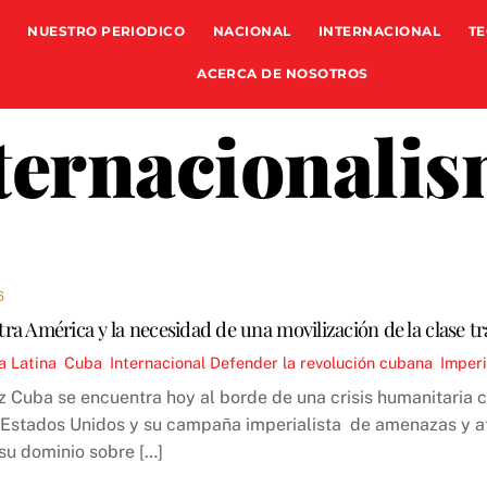
NUESTRO PERIODICO
NACIONAL
INTERNACIONAL
TE
ACERCA DE NOSOTROS
ternacionali
6
a América y la necesidad de una movilización de la clase t
a Latina
,
Cuba
,
Internacional
Defender la revolución cubana
,
Imper
 Cuba se encuentra hoy al borde de una crisis humanitaria 
Estados Unidos y su campaña imperialista de amenazas y at
su dominio sobre […]