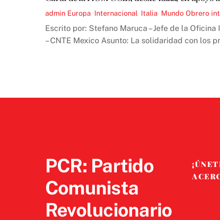
admin
Europa
,
Internacional
,
Italia
,
Mundo Obrero
in
Escrito por: Stefano Maruca – Jefe de la Ofici
– CNTE Mexico Asunto: La solidaridad con los 
PCR: Partido
¡ÚNET
ACER
Comunista
Revolucionario