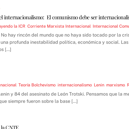
6
el internacionalismo: El comunismo debe ser internacionali
uyendo la ICR
,
Corriente Marxista Internacional
,
Internacional
Com
 No hay rincón del mundo que no haya sido tocado por la crisi
una profunda inestabilidad política, económica y social. Las
os […]
rnacional
,
Teoría
Bolchevismo
,
internacionalismo
,
Lenin
,
marxismo
,
nin y 84 del asesinato de León Trotski. Pensamos que la mej
ue siempre fueron sobre la base […]
a la CNTE