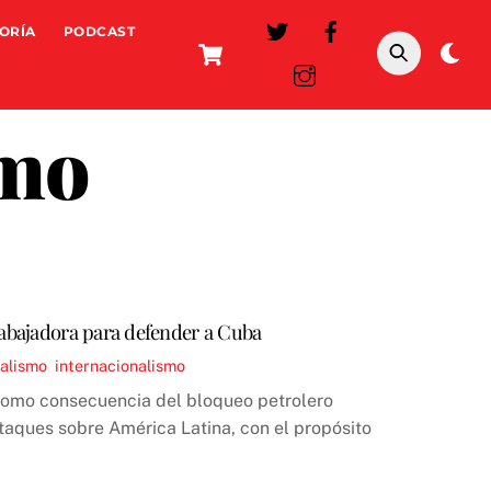
ORÍA
PODCAST
Cart
Da
mo
smo
rabajadora para defender a Cuba
ialismo
,
internacionalismo
como consecuencia del bloqueo petrolero
aques sobre América Latina, con el propósito