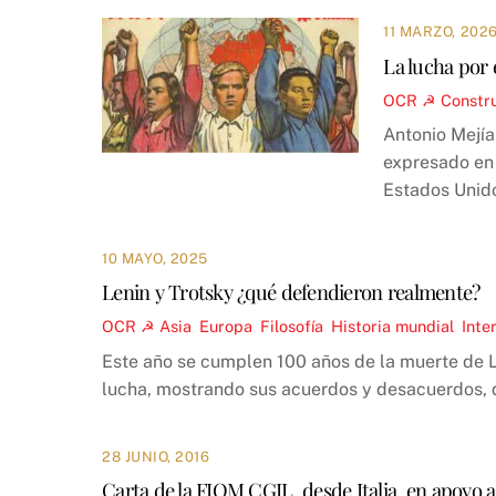
11 MARZO, 202
La lucha por 
OCR ☭
Constr
Antonio Mejía
expresado en 
Estados Unid
10 MAYO, 2025
Lenin y Trotsky ¿qué defendieron realmente?
OCR ☭
Asia
,
Europa
,
Filosofía
,
Historia mundial
,
Inte
Este año se cumplen 100 años de la muerte de Le
lucha, mostrando sus acuerdos y desacuerdos, q
28 JUNIO, 2016
Carta de la FIOM CGIL, desde Italia, en apoyo 