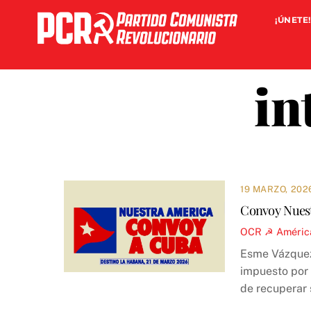
Skip
¡ÚNETE!
to
content
in
19 MARZO, 202
Convoy Nuestr
OCR ☭
Améric
Esme Vázquez
impuesto por 
de recuperar 