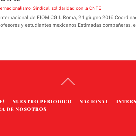
ternacionalismo
,
Sindical
,
solidaridad con la CNTE
na Internacional de FIOM CGIL Roma, 24 giugno 2016 Coordin
profesores y estudiantes mexicanos Estimadas compañeras, 
Back
To
Top
E!
NUESTRO PERIODICO
NACIONAL
INTER
CA DE NOSOTROS