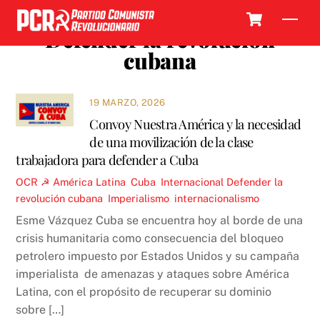
Skip
Cart
Men
to
Defender la revolución
content
cubana
19 MARZO, 2026
Convoy Nuestra América y la necesidad
de una movilización de la clase
trabajadora para defender a Cuba
OCR ☭
América Latina
,
Cuba
,
Internacional
Defender la
revolución cubana
,
Imperialismo
,
internacionalismo
Esme Vázquez Cuba se encuentra hoy al borde de una
crisis humanitaria como consecuencia del bloqueo
petrolero impuesto por Estados Unidos y su campaña
imperialista de amenazas y ataques sobre América
Latina, con el propósito de recuperar su dominio
sobre […]