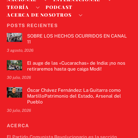
TEORÍA
PODCAST
ACERCA DE NOSOTROS
POSTS RECIENTES
SOBRE LOS HECHOS OCURRIDOS EN CANAL
11
3 agosto, 2026
El auge de las «Cucarachas» de India: ¡no nos
retiraremos hasta que caiga Modi!
30 julio, 2026
Óscar Chávez Fernández: La Guitarra como
MartilloPatrimonio del Estado, Arsenal del
Pueblo
30 julio, 2026
ACERCA
El Partido Comunista Revolucionario es la sección