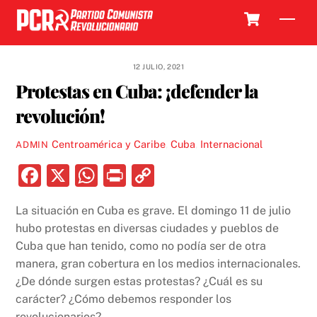
Skip
Cart
Men
to
content
12 JULIO, 2021
Protestas en Cuba: ¡defender la
revolución!
Centroamérica y Caribe
,
Cuba
,
Internacional
ADMIN
F
X
W
P
C
a
h
ri
o
La situación en Cuba es grave. El domingo 11 de julio
c
at
nt
p
hubo protestas en diversas ciudades y pueblos de
e
s
y
Cuba que han tenido, como no podía ser de otra
b
A
Li
manera, gran cobertura en los medios internacionales.
¿De dónde surgen estas protestas? ¿Cuál es su
o
p
n
carácter? ¿Cómo debemos responder los
o
p
k
revolucionarios?