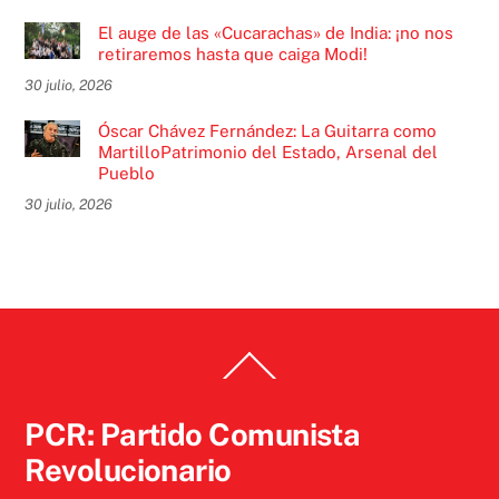
El auge de las «Cucarachas» de India: ¡no nos
retiraremos hasta que caiga Modi!
30 julio, 2026
Óscar Chávez Fernández: La Guitarra como
MartilloPatrimonio del Estado, Arsenal del
Pueblo
30 julio, 2026
Back
To
Top
PCR: Partido Comunista
Revolucionario