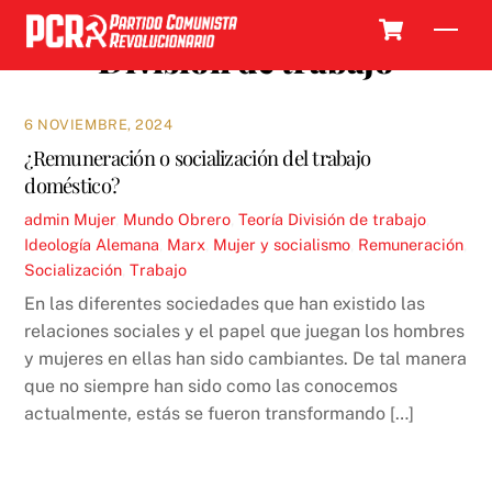
Skip
Cart
Men
to
División de trabajo
content
6 NOVIEMBRE, 2024
¿Remuneración o socialización del trabajo
doméstico?
admin
Mujer
,
Mundo Obrero
,
Teoría
División de trabajo
,
Ideología Alemana
,
Marx
,
Mujer y socialismo
,
Remuneración
,
Socialización
,
Trabajo
En las diferentes sociedades que han existido las
relaciones sociales y el papel que juegan los hombres
y mujeres en ellas han sido cambiantes. De tal manera
que no siempre han sido como las conocemos
actualmente, estás se fueron transformando […]