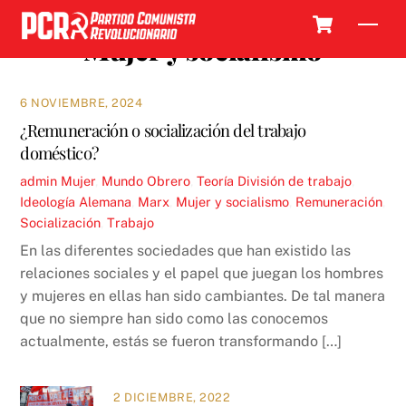
Skip
Cart
Men
to
Mujer y socialismo
content
6 NOVIEMBRE, 2024
¿Remuneración o socialización del trabajo
doméstico?
admin
Mujer
,
Mundo Obrero
,
Teoría
División de trabajo
,
Ideología Alemana
,
Marx
,
Mujer y socialismo
,
Remuneración
,
Socialización
,
Trabajo
En las diferentes sociedades que han existido las
relaciones sociales y el papel que juegan los hombres
y mujeres en ellas han sido cambiantes. De tal manera
que no siempre han sido como las conocemos
actualmente, estás se fueron transformando […]
2 DICIEMBRE, 2022