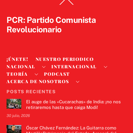
Back
To
Top
PCR: Partido Comunista
Revolucionario
¡ÚNETE!
NUESTRO PERIODICO
NACIONAL
INTERNACIONAL
TEORÍA
PODCAST
ACERCA DE NOSOTROS
POSTS RECIENTES
El auge de las «Cucarachas» de India: ¡no nos
retiraremos hasta que caiga Modi!
30 julio, 2026
Óscar Chávez Fernández: La Guitarra como