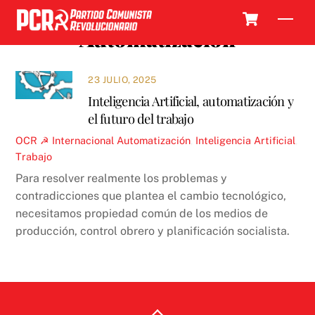
Skip
Cart
Men
to
Automatización
content
23 JULIO, 2025
Inteligencia Artificial, automatización y
el futuro del trabajo
OCR ☭
Internacional
Automatización
,
Inteligencia Artificial
,
Trabajo
Para resolver realmente los problemas y
contradicciones que plantea el cambio tecnológico,
necesitamos propiedad común de los medios de
producción, control obrero y planificación socialista.