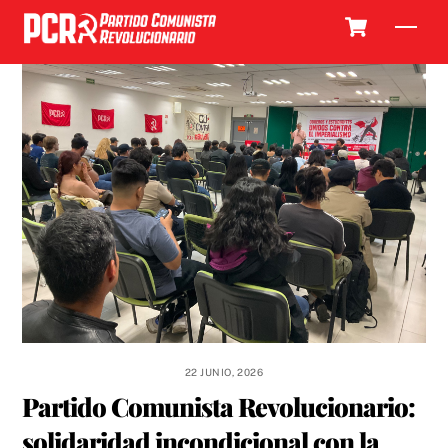
Skip
Cart
Men
to
content
22 JUNIO, 2026
Partido Comunista Revolucionario:
solidaridad incondicional con la