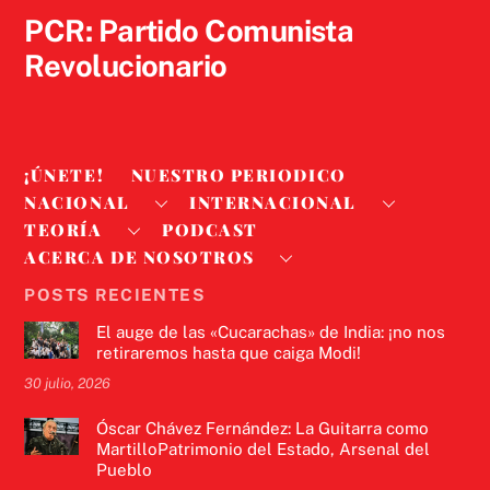
PCR: Partido Comunista
Revolucionario
¡ÚNETE!
NUESTRO PERIODICO
NACIONAL
INTERNACIONAL
TEORÍA
PODCAST
ACERCA DE NOSOTROS
POSTS RECIENTES
El auge de las «Cucarachas» de India: ¡no nos
retiraremos hasta que caiga Modi!
30 julio, 2026
Óscar Chávez Fernández: La Guitarra como
MartilloPatrimonio del Estado, Arsenal del
Pueblo