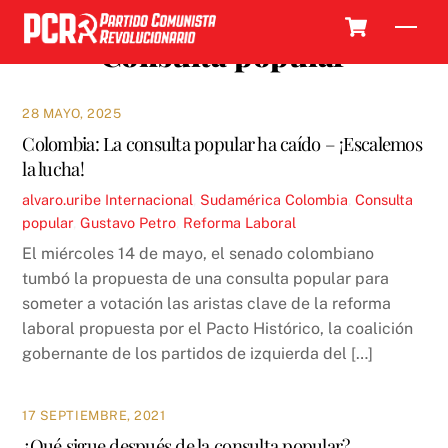
Skip
Cart
Men
to
Consulta popular
content
28 MAYO, 2025
Colombia: La consulta popular ha caído – ¡Escalemos
la lucha!
alvaro.uribe
Internacional
,
Sudamérica
Colombia
,
Consulta
popular
,
Gustavo Petro
,
Reforma Laboral
El miércoles 14 de mayo, el senado colombiano
tumbó la propuesta de una consulta popular para
someter a votación las aristas clave de la reforma
laboral propuesta por el Pacto Histórico, la coalición
gobernante de los partidos de izquierda del […]
17 SEPTIEMBRE, 2021
¿Qué sigue después de la consulta popular?