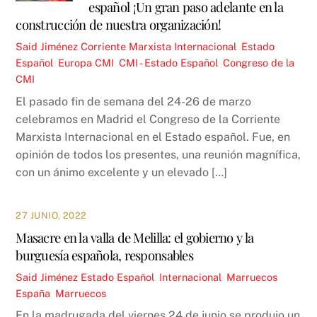
español ¡Un gran paso adelante en la
construcción de nuestra organización!
Said Jiménez
Corriente Marxista Internacional
,
Estado
Español
,
Europa
CMI
,
CMI - Estado Español
,
Congreso de la
CMI
El pasado fin de semana del 24-26 de marzo
celebramos en Madrid el Congreso de la Corriente
Marxista Internacional en el Estado español. Fue, en
opinión de todos los presentes, una reunión magnífica,
con un ánimo excelente y un elevado […]
27 JUNIO, 2022
Masacre en la valla de Melilla: el gobierno y la
burguesía española, responsables
Said Jiménez
Estado Español
,
Internacional
,
Marruecos
España
,
Marruecos
En la madrugada del viernes 24 de junio se produjo un