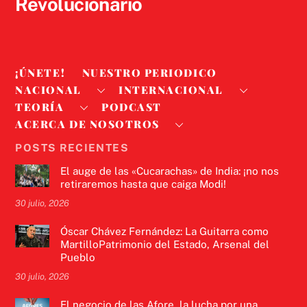
Revolucionario
¡ÚNETE!
NUESTRO PERIODICO
NACIONAL
INTERNACIONAL
TEORÍA
PODCAST
ACERCA DE NOSOTROS
POSTS RECIENTES
El auge de las «Cucarachas» de India: ¡no nos
retiraremos hasta que caiga Modi!
30 julio, 2026
Óscar Chávez Fernández: La Guitarra como
MartilloPatrimonio del Estado, Arsenal del
Pueblo
30 julio, 2026
El negocio de las Afore, la lucha por una