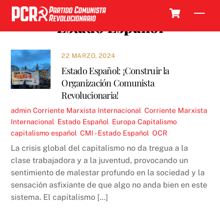
Skip
Cart
Men
to
Estado Español
content
22 MARZO, 2024
Estado Español: ¡Construir la
Organización Comunista
Revolucionaria!
admin
Corriente Marxista Internacional
,
Corriente Marxista
Internacional
,
Estado Español
,
Europa
Capitalismo
,
capitalismo español
,
CMI - Estado Español
,
OCR
La crisis global del capitalismo no da tregua a la
clase trabajadora y a la juventud, provocando un
sentimiento de malestar profundo en la sociedad y la
sensación asfixiante de que algo no anda bien en este
sistema. El capitalismo […]