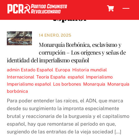
Skip
Cart
Men
to
español
content
14 ENERO, 2025
Monarquía Borbónica, esclavismo y
corrupción – Los orígenes y señas de
identidad del imperialismo español
admin
Estado Español
,
Europa
,
Historia mundial
,
Internacional
,
Teoría
España
,
español
,
Imperialismo
,
Imperialismo español
,
Los borbones
,
Monarquía
,
Monarquía
borbónica
Para poder entender las raíces, el ADN, que marca
desde su surgimiento la impronta especialmente
brutal y reaccionaria de la burguesía y el capitalismo
español, hay que remontarse al período en que,
surgiendo de las entrañas de la vieja sociedad […]