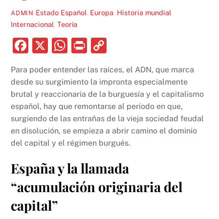
Estado Español
,
Europa
,
Historia mundial
,
ADMIN
Internacional
,
Teoría
F
X
W
P
C
a
h
ri
o
Para poder entender las raíces, el ADN, que marca
c
at
nt
p
desde su surgimiento la impronta especialmente
e
s
y
brutal y reaccionaria de la burguesía y el capitalismo
b
A
Li
español, hay que remontarse al período en que,
surgiendo de las entrañas de la vieja sociedad feudal
o
p
n
en disolución, se empieza a abrir camino el dominio
o
p
k
del capital y el régimen burgués.
k
España y la llamada
“acumulación originaria del
capital”