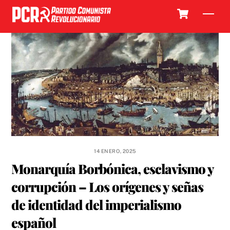
Skip
Cart
Men
to
content
14 ENERO, 2025
Monarquía Borbónica, esclavismo y
corrupción – Los orígenes y señas
de identidad del imperialismo
español