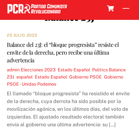
Skip
Cart
Men
to
Balance 23J
content
25 JULIO, 2023
Balance del 23J: el “bloque progresista” resiste el
envite de la derecha, pero recibe una última
advertencia
admin
Elecciones 2023
,
Estado Español
,
Politics
Balance
23J
,
español
,
Estado Español
,
Gobierno PSOE
,
Gobierno
PSOE - Unidas Podemos
El llamado “bloque progresista” ha resistido el envite
de la derecha, cuya derrota ha sido posible por la
movilización agónica, en los últimos días, del voto de
izquierdas. El ajustado resultado electoral también
envía al gobierno una última advertencia: su […]