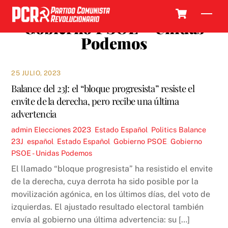
Skip
Cart
Men
to
Gobierno PSOE – Unidas
content
Podemos
25 JULIO, 2023
Balance del 23J: el “bloque progresista” resiste el
envite de la derecha, pero recibe una última
advertencia
admin
Elecciones 2023
,
Estado Español
,
Politics
Balance
23J
,
español
,
Estado Español
,
Gobierno PSOE
,
Gobierno
PSOE - Unidas Podemos
El llamado “bloque progresista” ha resistido el envite
de la derecha, cuya derrota ha sido posible por la
movilización agónica, en los últimos días, del voto de
izquierdas. El ajustado resultado electoral también
envía al gobierno una última advertencia: su […]