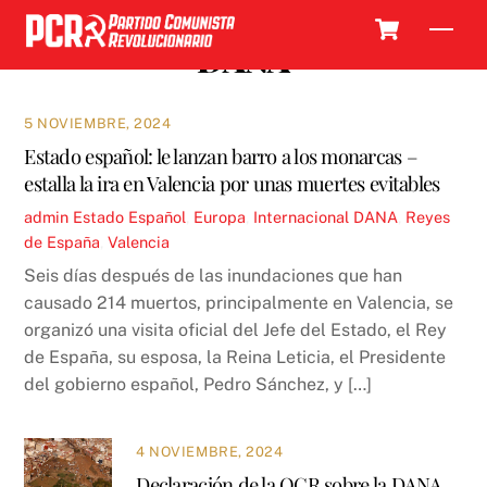
Skip
Cart
Men
to
DANA
content
5 NOVIEMBRE, 2024
Estado español: le lanzan barro a los monarcas –
estalla la ira en Valencia por unas muertes evitables
admin
Estado Español
,
Europa
,
Internacional
DANA
,
Reyes
de España
,
Valencia
Seis días después de las inundaciones que han
causado 214 muertos, principalmente en Valencia, se
organizó una visita oficial del Jefe del Estado, el Rey
de España, su esposa, la Reina Leticia, el Presidente
del gobierno español, Pedro Sánchez, y […]
4 NOVIEMBRE, 2024
Declaración de la OCR sobre la DANA