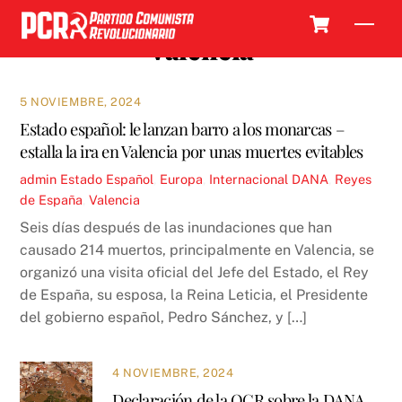
Skip
Cart
Men
to
Valencia
content
5 NOVIEMBRE, 2024
Estado español: le lanzan barro a los monarcas –
estalla la ira en Valencia por unas muertes evitables
admin
Estado Español
,
Europa
,
Internacional
DANA
,
Reyes
de España
,
Valencia
Seis días después de las inundaciones que han
causado 214 muertos, principalmente en Valencia, se
organizó una visita oficial del Jefe del Estado, el Rey
de España, su esposa, la Reina Leticia, el Presidente
del gobierno español, Pedro Sánchez, y […]
4 NOVIEMBRE, 2024
Declaración de la OCR sobre la DANA