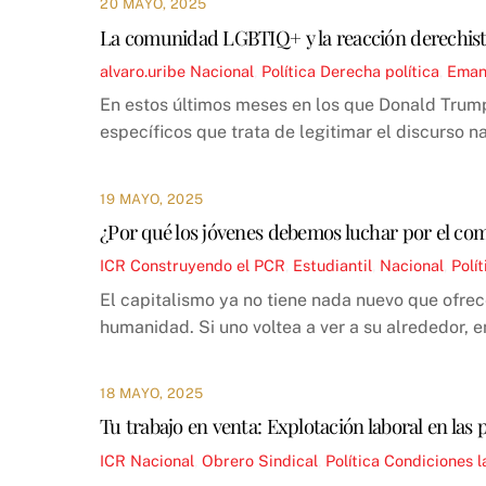
20 MAYO, 2025
La comunidad LGBTIQ+ y la reacción derechist
alvaro.uribe
Nacional
,
Política
Derecha política
,
Emanc
En estos últimos meses en los que Donald Trum
específicos que trata de legitimar el discurso n
19 MAYO, 2025
¿Por qué los jóvenes debemos luchar por el c
ICR
Construyendo el PCR
,
Estudiantil
,
Nacional
,
Polít
El capitalismo ya no tiene nada nuevo que ofrec
humanidad. Si uno voltea a ver a su alrededor, 
18 MAYO, 2025
Tu trabajo en venta: Explotación laboral en las 
ICR
Nacional
,
Obrero Sindical
,
Política
Condiciones l