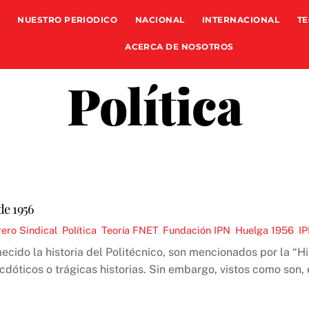
NUESTRO PERIODICO
NACIONAL
INTERNACIONAL
TE
ACERCA DE NOSOTROS
Política
de 1956
ero Sindical
,
Política
,
Teoría
FNET
,
Fundación IPN
,
Huelga 1956
,
I
ido la historia del Politécnico, son mencionados por la “His
óticos o trágicas historias. Sin embargo, vistos como son,