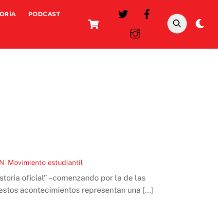
ORÍA
PODCAST
Cart
Da
mo
PN
,
Movimiento estudiantil
toria oficial” –comenzando por la de las
 estos acontecimientos representan una […]