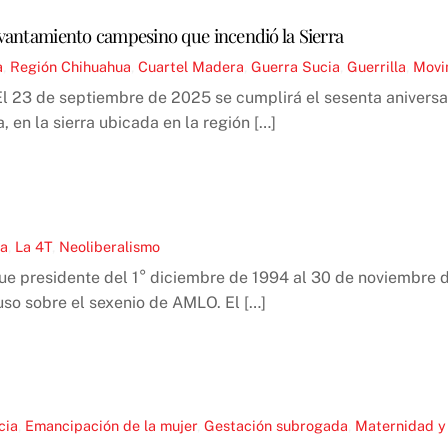
levantamiento campesino que incendió la Sierra
a
,
Región
Chihuahua
,
Cuartel Madera
,
Guerra Sucia
,
Guerrilla
,
Movi
 23 de septiembre de 2025 se cumplirá el sesenta aniversari
 en la sierra ubicada en la región […]
oa
,
La 4T
,
Neoliberalismo
ue presidente del 1° diciembre de 1994 al 30 de noviembre d
uso sobre el sexenio de AMLO. El […]
cia
,
Emancipación de la mujer
,
Gestación subrogada
,
Maternidad y