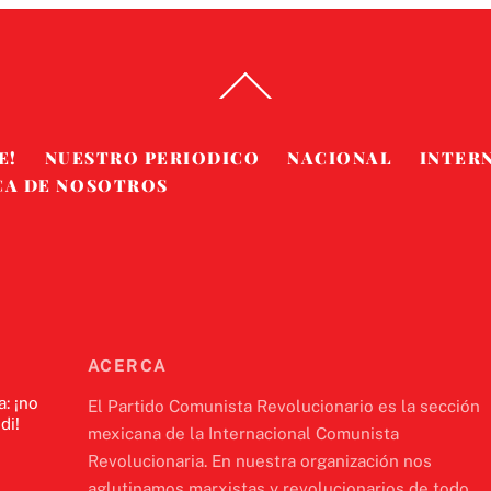
Back
To
Top
E!
NUESTRO PERIODICO
NACIONAL
INTER
CA DE NOSOTROS
ACERCA
a: ¡no
El Partido Comunista Revolucionario es la sección
di!
mexicana de la Internacional Comunista
Revolucionaria. En nuestra organización nos
aglutinamos marxistas y revolucionarios de todo