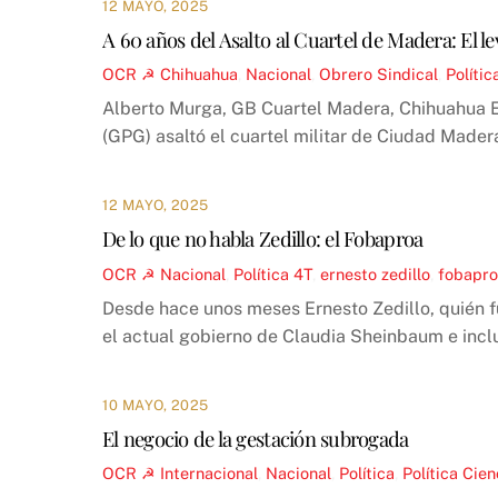
12 MAYO, 2025
A 60 años del Asalto al Cuartel de Madera: El 
OCR ☭
Chihuahua
,
Nacional
,
Obrero Sindical
,
Polític
Alberto Murga, GB Cuartel Madera, Chihuahua El
(GPG) asaltó el cuartel militar de Ciudad Madera,
12 MAYO, 2025
De lo que no habla Zedillo: el Fobaproa
OCR ☭
Nacional
,
Política
4T
,
ernesto zedillo
,
fobapr
Desde hace unos meses Ernesto Zedillo, quién f
el actual gobierno de Claudia Sheinbaum e incl
10 MAYO, 2025
El negocio de la gestación subrogada
OCR ☭
Internacional
,
Nacional
,
Política
,
Política
Cien