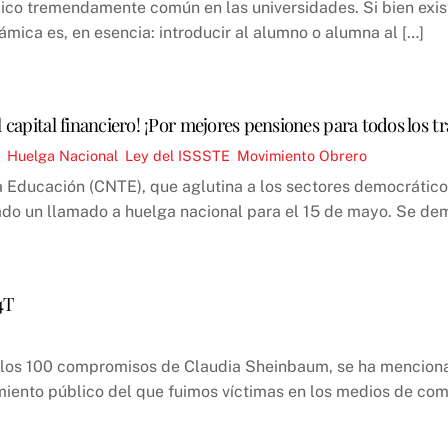
mico tremendamente común en las universidades. Si bien exist
námica es, en esencia: introducir al alumno o alumna al […]
 capital financiero! ¡Por mejores pensiones para todos los t
,
Huelga Nacional
,
Ley del ISSSTE
,
Movimiento Obrero
 Educación (CNTE), que aglutina a los sectores democráticos
ado un llamado a huelga nacional para el 15 de mayo. Se de
4T
los 100 compromisos de Claudia Sheinbaum, se ha menciona
iento público del que fuimos víctimas en los medios de com