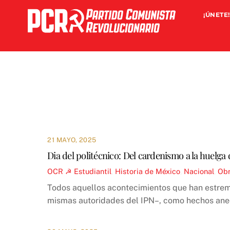
Skip
¡ÚNETE!
to
content
21 MAYO, 2025
Dia del politécnico: Del cardenismo a la huelga 
OCR ☭
Estudiantil
,
Historia de México
,
Nacional
,
Obr
Todos aquellos acontecimientos que han estremec
mismas autoridades del IPN–, como hechos anecd