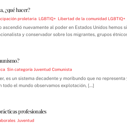
a, ¿qué hacer?
ipación proletaria
,
LGBTIQ+
,
Libertad de la comunidad LGBTIQ+
p ascendió nuevamente al poder en Estados Unidos hemos sid
acionalista y conservador sobre los migrantes, grupos étnicos
omunismo?
ica
,
Sin categoría
Juventud Comunista
er, es un sistema decadente y moribundo que no representa y
en todo el mundo observamos explotación, […]
prácticas profesionales
aborales
,
Juventud