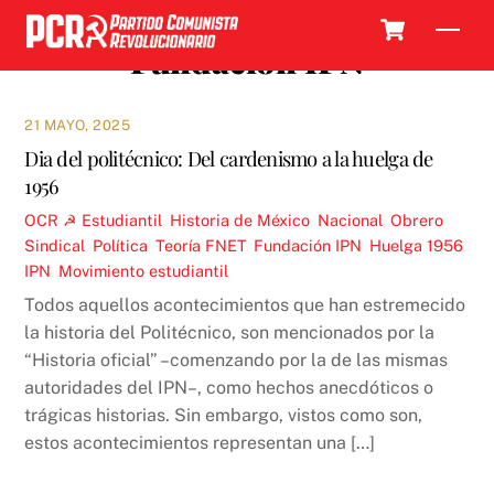
Skip
Cart
Men
to
Fundación IPN
content
21 MAYO, 2025
Dia del politécnico: Del cardenismo a la huelga de
1956
OCR ☭
Estudiantil
,
Historia de México
,
Nacional
,
Obrero
Sindical
,
Política
,
Teoría
FNET
,
Fundación IPN
,
Huelga 1956
,
IPN
,
Movimiento estudiantil
Todos aquellos acontecimientos que han estremecido
la historia del Politécnico, son mencionados por la
“Historia oficial” –comenzando por la de las mismas
autoridades del IPN–, como hechos anecdóticos o
trágicas historias. Sin embargo, vistos como son,
estos acontecimientos representan una […]