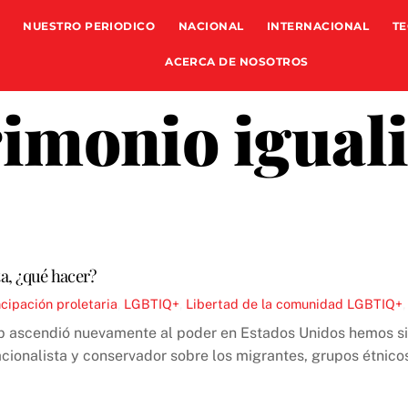
NUESTRO PERIODICO
NACIONAL
INTERNACIONAL
TE
ACERCA DE NOSOTROS
imonio iguali
a, ¿qué hacer?
ipación proletaria
,
LGBTIQ+
,
Libertad de la comunidad LGBTIQ+
p ascendió nuevamente al poder en Estados Unidos hemos sid
acionalista y conservador sobre los migrantes, grupos étnicos