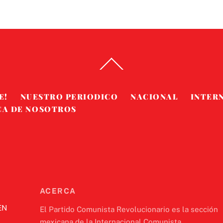
Back
To
Top
E!
NUESTRO PERIODICO
NACIONAL
INTER
CA DE NOSOTROS
ACERCA
EN
El Partido Comunista Revolucionario es la sección
mexicana de la Internacional Comunista