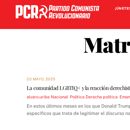
Skip
¡ÚNETE!
to
content
Matr
20 MAYO, 2025
La comunidad LGBTIQ+ y la reacción derechist
alvaro.uribe
Nacional
,
Política
Derecha política
,
Emanc
En estos últimos meses en los que Donald Trum
específicos que trata de legitimar el discurso n