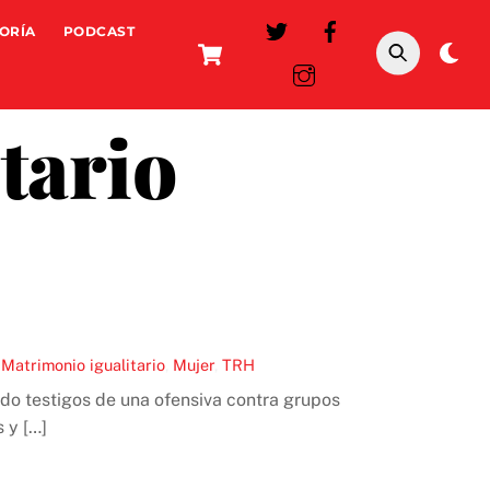
ORÍA
PODCAST
Cart
Da
mo
tario
,
Matrimonio igualitario
,
Mujer
,
TRH
o testigos de una ofensiva contra grupos
 y […]