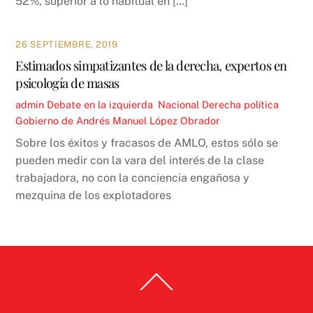
52%, superior a lo habitual en […]
26 SEPTIEMBRE, 2019
Estimados simpatizantes de la derecha, expertos en
psicología de masas
admin
Debate en la izquierda
,
Nacional
Derecha política
,
Gobierno de Andrés Manuel López Obrador
Sobre los éxitos y fracasos de AMLO, estos sólo se
pueden medir con la vara del interés de la clase
trabajadora, no con la conciencia engañosa y
mezquina de los explotadores
Back
To
Top