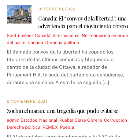
16 FEBRERO, 2022
Canadá: El “convoy de la libertad”, una
advertencia para el movimiento obrero
Said Jiménez
Canadá
,
Internacional
,
Norteamérica
america
del norte
,
Canadá
,
Derecha política
El llamado convoy de la libertad ha copado los
titulares de las últimas semanas y bloqueado el
centro de la ciudad de Ottawa, alrededor de
Parliament Hill, la sede del parlamento canadiense,
durante una semana. A esto le ha seguido […]
6 NOVIEMBRE, 2021
Xochimehuacán: una tragedia que pudo evitarse
admin
Estados
,
Nacional
,
Puebla
Clase Obrera
,
Corrupción
,
Derecha política
,
PEMEX
,
Puebla
El 31 de octubre, aproximadamente a la 1:30 de la