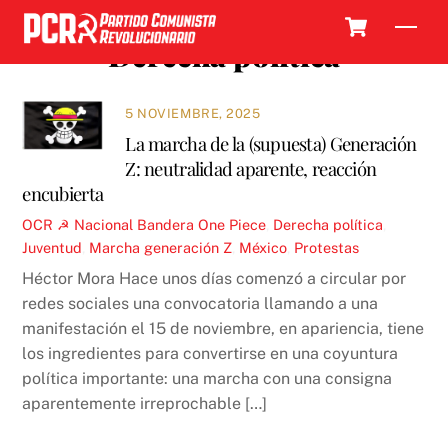
Skip
Cart
Men
to
Derecha política
content
5 NOVIEMBRE, 2025
La marcha de la (supuesta) Generación
Z: neutralidad aparente, reacción
encubierta
OCR ☭
Nacional
Bandera One Piece
,
Derecha política
,
Juventud
,
Marcha generación Z
,
México
,
Protestas
Héctor Mora Hace unos días comenzó a circular por
redes sociales una convocatoria llamando a una
manifestación el 15 de noviembre, en apariencia, tiene
los ingredientes para convertirse en una coyuntura
política importante: una marcha con una consigna
aparentemente irreprochable […]