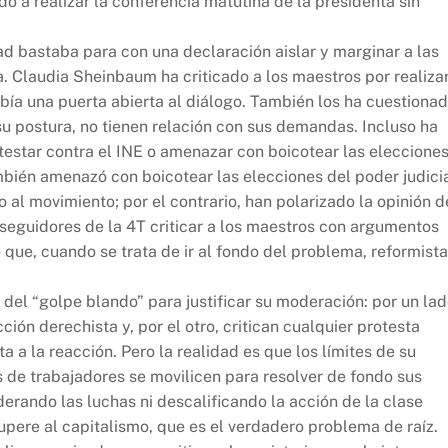
o a realizar la conferencia matutina de la presidenta sin
d bastaba para con una declaración aislar y marginar a las
. Claudia Sheinbaum ha criticado a los maestros por realiza
ía una puerta abierta al diálogo. También los ha cuestiona
su postura, no tienen relación con sus demandas. Incluso ha
testar contra el INE o amenazar con boicotear las eleccione
mbién amenazó con boicotear las elecciones del poder judicia
 al movimiento; por el contrario, han polarizado la opinión d
 seguidores de la 4T criticar a los maestros con argumentos
que, cuando se trata de ir al fondo del problema, reformist
a del “golpe blando” para justificar su moderación: por un lad
ón derechista y, por el otro, critican cualquier protesta
 a la reacción. Pero la realidad es que los límites de su
 de trabajadores se movilicen para resolver de fondo sus
rando las luchas ni descalificando la acción de la clase
pere al capitalismo, que es el verdadero problema de raíz.