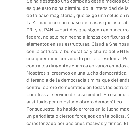
Se ha desatado una campaña desde medios públic
es que esto no ha disminuido la intensidad de la
de la base magisterial, que exige una solución 
La 4T nació con una base de masas que aspiraba 
PRI y el PAN —partidos que siguen en bancarrot
federal no solo han hecho alianzas con figuras 
elementos en sus estructuras. Claudia Sheinbaum
con la estructura burocrática y charra del SNTE.
cualquier mitin convocado por la presidenta. Pe
contra los dirigentes charros en varios estados
Nosotros sí creemos en una lucha democrática, 
diferencia de la democracia timina que defiend
control obrero democrático en todas las estruct
por otras al servicio de la sociedad. En esenc
sustituido por un Estado obrero democrático.
Por supuesto, ha habido errores en la lucha ma
un periodista o ciertos forcejeos con la policía.
caracterizado por acciones masivas y firmes. E