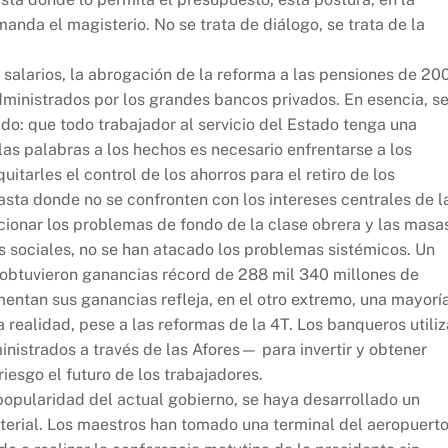
anda el magisterio. No se trata de diálogo, se trata de la
s salarios, la abrogación de la reforma a las pensiones de 20
dministrados por los grandes bancos privados. En esencia, s
do: que todo trabajador al servicio del Estado tenga una
las palabras a los hechos es necesario enfrentarse a los
itarles el control de los ahorros para el retiro de los
hasta donde no se confronten con los intereses centrales de l
ucionar los problemas de fondo de la clase obrera y las masa
sociales, no se han atacado los problemas sistémicos. Un
 obtuvieron ganancias récord de 288 mil 340 millones de
mentan sus ganancias refleja, en el otro extremo, una mayorí
 realidad, pese a las reformas de la 4T. Los banqueros utili
nistrados a través de las Afores— para invertir y obtener
riesgo el futuro de los trabajadores.
e popularidad del actual gobierno, se haya desarrollado un
terial. Los maestros han tomado una terminal del aeropuerto