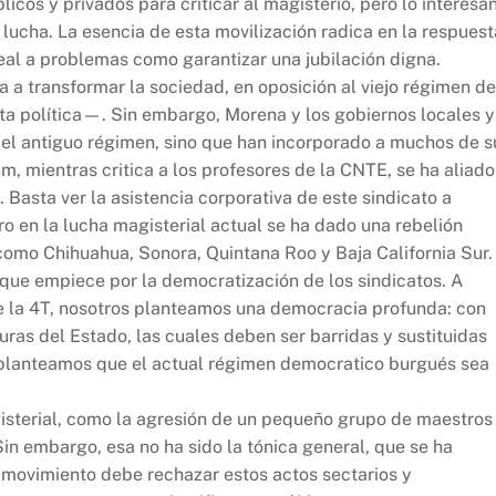
os y privados para criticar al magisterio, pero lo interesa
 lucha. La esencia de esta movilización radica en la respuest
real a problemas como garantizar una jubilación digna.
a transformar la sociedad, en oposición al viejo régimen de
a política—. Sin embargo, Morena y los gobiernos locales y
del antiguo régimen, sino que han incorporado a muchos de s
, mientras critica a los profesores de la CNTE, se ha aliado
 Basta ver la asistencia corporativa de este sindicato a
ro en la lucha magisterial actual se ha dado una rebelión
 como Chihuahua, Sonora, Quintana Roo y Baja California Sur.
que empiece por la democratización de los sindicatos. A
e la 4T, nosotros planteamos una democracia profunda: con
uras del Estado, las cuales deben ser barridas y sustituidas
ia planteamos que el actual régimen democratico burgués sea
gisterial, como la agresión de un pequeño grupo de maestros
 Sin embargo, esa no ha sido la tónica general, que se ha
l movimiento debe rechazar estos actos sectarios y