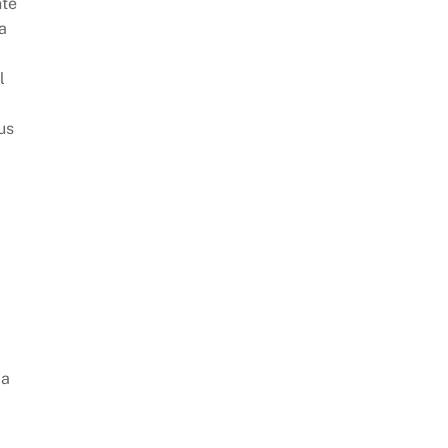
nte
a
l
us
 a