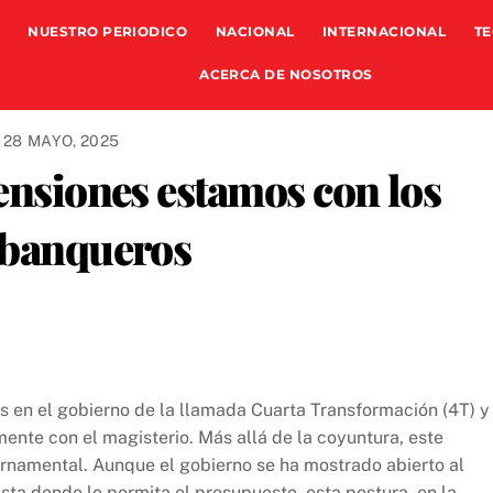
NUESTRO PERIODICO
NACIONAL
INTERNACIONAL
TE
ACERCA DE NOSOTROS
28 MAYO, 2025
pensiones estamos con los
s banqueros
as en el gobierno de la llamada Cuarta Transformación (4T) y
mente con el magisterio. Más allá de la coyuntura, este
ernamental. Aunque el gobierno se ha mostrado abierto al
sta donde lo permita el presupuesto, esta postura, en la