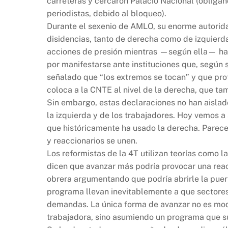
carreteras y cercaron Palacio Nacional (obligand
periodistas, debido al bloqueo).
Durante el sexenio de AMLO, su enorme autorida
disidencias, tanto de derecha como de izquierda
acciones de presión mientras —según ella— hab
por manifestarse ante instituciones que, según 
señalado que “los extremos se tocan” y que pro
coloca a la CNTE al nivel de la derecha, que ta
Sin embargo, estas declaraciones no han aislado
la izquierda y de los trabajadores. Hoy vemos a
que históricamente ha usado la derecha. Parece 
y reaccionarios se unen.
Los reformistas de la 4T utilizan teorías como l
dicen que avanzar más podría provocar una reacci
obrera argumentando que podría abrirle la puerta
programa llevan inevitablemente a que sectores
demandas. La única forma de avanzar no es mode
trabajadora, sino asumiendo un programa que su