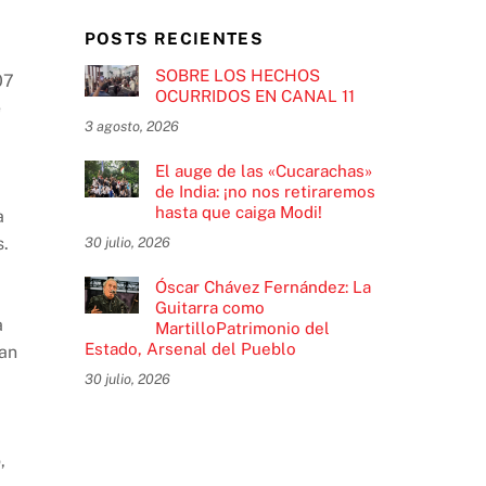
POSTS RECIENTES
SOBRE LOS HECHOS
07
OCURRIDOS EN CANAL 11
e
3 agosto, 2026
El auge de las «Cucarachas»
de India: ¡no nos retiraremos
hasta que caiga Modi!
a
s.
30 julio, 2026
Óscar Chávez Fernández: La
Guitarra como
a
MartilloPatrimonio del
Estado, Arsenal del Pueblo
zan
30 julio, 2026
,