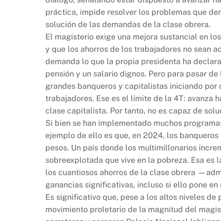
b
A
Li
práctica, impide resolver los problemas que dem
o
p
n
solución de las demandas de la clase obrera.
o
p
k
El magisterio exige una mejora sustancial en lo
k
y que los ahorros de los trabajadores no sean a
demanda lo que la propia presidenta ha declara
pensión y un salario dignos. Pero para pasar de 
grandes banqueros y capitalistas iniciando por qu
trabajadores. Ese es el límite de la 4T: avanza 
clase capitalista. Por tanto, no es capaz de sol
Si bien se han implementado muchos programas 
ejemplo de ello es que, en 2024, los banqueros
pesos. Un país donde los multimillonarios incre
sobreexplotada que vive en la pobreza. Esa es la
los cuantiosos ahorros de la clase obrera —admi
ganancias significativas, incluso si ello pone en 
Es significativo que, pese a los altos niveles d
movimiento proletario de la magnitud del magis