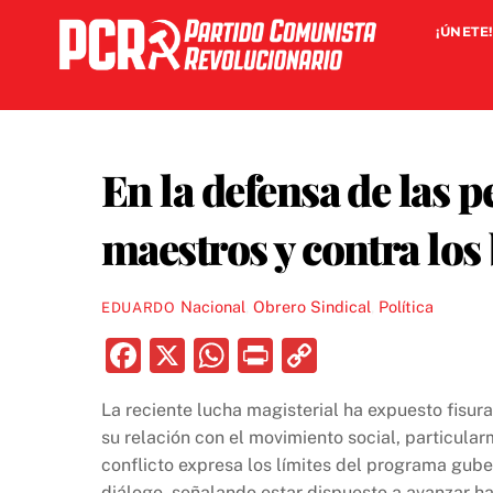
Skip
¡ÚNETE!
to
content
En la defensa de las 
maestros y contra lo
Nacional
,
Obrero Sindical
,
Política
EDUARDO
F
X
W
P
C
a
h
ri
o
La reciente lucha magisterial ha expuesto fisur
c
at
nt
p
su relación con el movimiento social, particular
e
s
y
conflicto expresa los límites del programa gub
diálogo, señalando estar dispuesto a avanzar ha