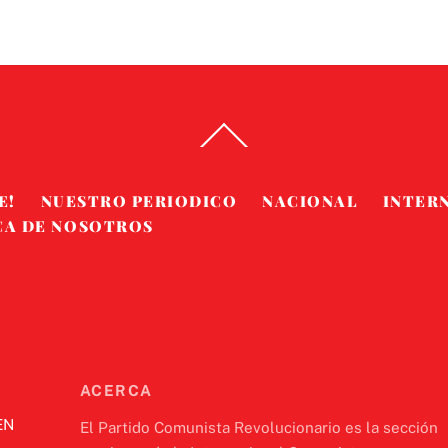
Back
To
Top
E!
NUESTRO PERIODICO
NACIONAL
INTER
CA DE NOSOTROS
ACERCA
EN
El Partido Comunista Revolucionario es la sección