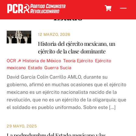
Skip
Cart
Men
to
Estado
content
12 MARZO, 2026
Historia del ejército mexicano, un
ejército de la clase dominante
OCR ☭
Historia de México
,
Teoría
Ejército
,
Ejército
mexicano
,
Estado
,
Guerra Sucia
David García Colín Carrillo AMLO, durante su
gobierno, afirmó en muchas ocasiones que el ejército
mexicano es un ejército nacionalista nacido de la
revolución, que no es un ejército de la oligarquía; que
el soldado es pueblo uniformado. Sobre este […]
29 MAYO, 2025
La podredumbre del Estado mexicano y las