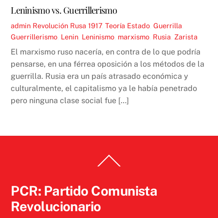
Leninismo vs. Guerrillerismo
admin
Revolución Rusa 1917
,
Teoría
Estado
,
Guerrilla
,
Guerrillerismo
,
Lenin
,
Leninismo
,
marxismo
,
Rusia
,
Zarista
El marxismo ruso nacería, en contra de lo que podría
pensarse, en una férrea oposición a los métodos de la
guerrilla. Rusia era un país atrasado económica y
culturalmente, el capitalismo ya le había penetrado
pero ninguna clase social fue […]
Back
To
Top
PCR: Partido Comunista
Revolucionario