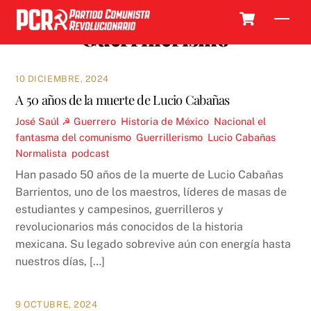
Skip
Cart
Men
to
Guerrillerismo
content
10 DICIEMBRE, 2024
A 50 años de la muerte de Lucio Cabañas
José Saúl ☭
Guerrero
,
Historia de México
,
Nacional
el
fantasma del comunismo
,
Guerrillerismo
,
Lucio Cabañas
,
Normalista
,
podcast
Han pasado 50 años de la muerte de Lucio Cabañas
Barrientos, uno de los maestros, líderes de masas de
estudiantes y campesinos, guerrilleros y
revolucionarios más conocidos de la historia
mexicana. Su legado sobrevive aún con energía hasta
nuestros días, […]
9 OCTUBRE, 2024