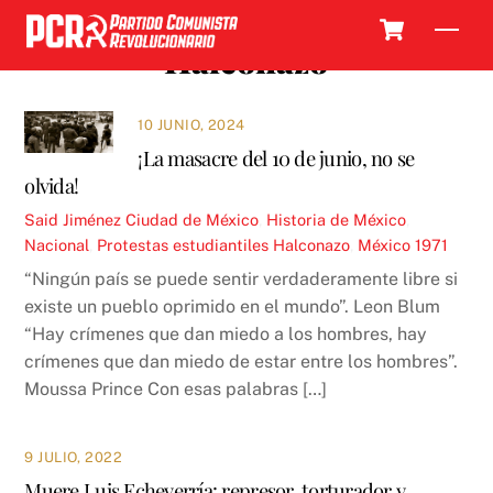
Skip
Cart
Men
to
Halconazo
content
10 JUNIO, 2024
¡La masacre del 10 de junio, no se
olvida!
Said Jiménez
Ciudad de México
,
Historia de México
,
Nacional
,
Protestas estudiantiles
Halconazo
,
México 1971
“Ningún país se puede sentir verdaderamente libre si
existe un pueblo oprimido en el mundo”. Leon Blum
“Hay crímenes que dan miedo a los hombres, hay
crímenes que dan miedo de estar entre los hombres”.
Moussa Prince Con esas palabras […]
9 JULIO, 2022
Muere Luis Echeverría: represor, torturador y