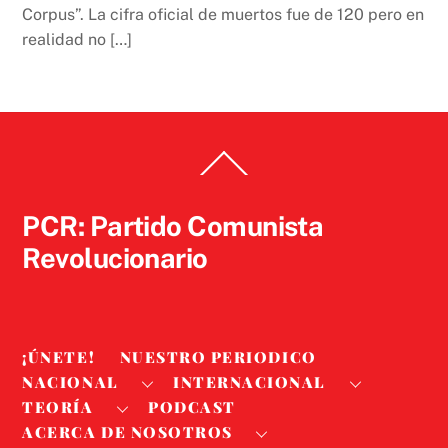
Corpus”. La cifra oficial de muertos fue de 120 pero en
realidad no […]
Back
To
Top
PCR: Partido Comunista
Revolucionario
¡ÚNETE!
NUESTRO PERIODICO
NACIONAL
INTERNACIONAL
TEORÍA
PODCAST
ACERCA DE NOSOTROS