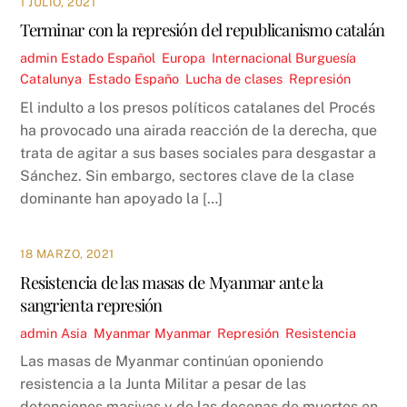
1 JULIO, 2021
Terminar con la represión del republicanismo catalán
admin
Estado Español
,
Europa
,
Internacional
Burguesía
,
Catalunya
,
Estado Españo
,
Lucha de clases
,
Represión
El indulto a los presos políticos catalanes del Procés
ha provocado una airada reacción de la derecha, que
trata de agitar a sus bases sociales para desgastar a
Sánchez. Sin embargo, sectores clave de la clase
dominante han apoyado la […]
18 MARZO, 2021
Resistencia de las masas de Myanmar ante la
sangrienta represión
admin
Asia
,
Myanmar
Myanmar
,
Represión
,
Resistencia
Las masas de Myanmar continúan oponiendo
resistencia a la Junta Militar a pesar de las
detenciones masivas y de las decenas de muertos en