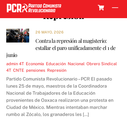
Skip
Cart
Men
to
Represión
content
26 MAYO, 2026
Contra la represión al magisterio:
estallar el paro unificadamente el 1 de
junio
admin
4T
,
Economía
,
Educación
,
Nacional
,
Obrero Sindical
4T
,
CNTE
,
pensiones
,
Represión
Partido Comunista Revolucionario – PCR El pasado
lunes 25 de mayo, maestros de la Coordinadora
Nacional de Trabajadores de la Educación
provenientes de Oaxaca realizaron una protesta en
Ciudad de México. Mientras intentaban marchar
rumbo al Zócalo, los granaderos les […]