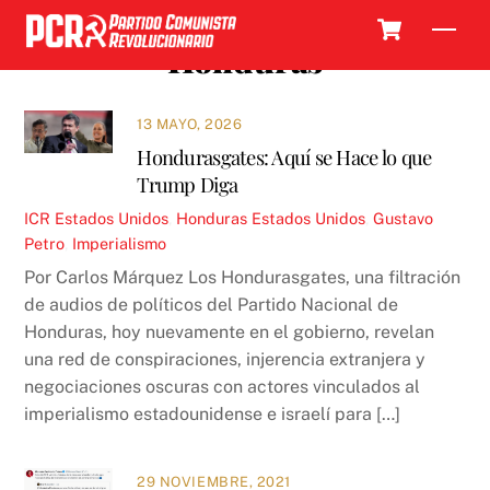
Skip
Cart
Men
to
Honduras
content
13 MAYO, 2026
Hondurasgates: Aquí se Hace lo que
Trump Diga
ICR
Estados Unidos
,
Honduras
Estados Unidos
,
Gustavo
Petro
,
Imperialismo
Por Carlos Márquez Los Hondurasgates, una filtración
de audios de políticos del Partido Nacional de
Honduras, hoy nuevamente en el gobierno, revelan
una red de conspiraciones, injerencia extranjera y
negociaciones oscuras con actores vinculados al
imperialismo estadounidense e israelí para […]
29 NOVIEMBRE, 2021