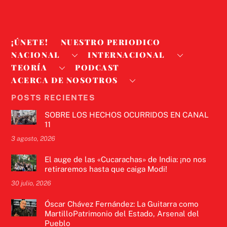
¡ÚNETE!
NUESTRO PERIODICO
NACIONAL
INTERNACIONAL
TEORÍA
PODCAST
ACERCA DE NOSOTROS
POSTS RECIENTES
SOBRE LOS HECHOS OCURRIDOS EN CANAL
11
3 agosto, 2026
El auge de las «Cucarachas» de India: ¡no nos
retiraremos hasta que caiga Modi!
30 julio, 2026
Óscar Chávez Fernández: La Guitarra como
MartilloPatrimonio del Estado, Arsenal del
Pueblo