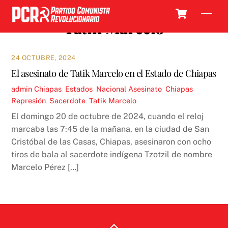
Skip
Cart
Men
to
Tatik Marcelo
content
24 OCTUBRE, 2024
El asesinato de Tatik Marcelo en el Estado de Chiapas
admin
Chiapas
,
Estados
,
Nacional
Asesinato
,
Chiapas
,
Represión
,
Sacerdote
,
Tatik Marcelo
El domingo 20 de octubre de 2024, cuando el reloj
marcaba las 7:45 de la mañana, en la ciudad de San
Cristóbal de las Casas, Chiapas, asesinaron con ocho
tiros de bala al sacerdote indígena Tzotzil de nombre
Marcelo Pérez […]