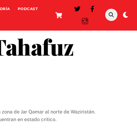
ORÍA
PODCAST
Cart
Da
mo
Tahafuz
 zona de Jar Qamar al norte de Waziristán.
entran en estado critico.