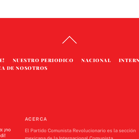
Back
To
Top
E!
NUESTRO PERIODICO
NACIONAL
INTER
CA DE NOSOTROS
ACERCA
a: ¡no
El Partido Comunista Revolucionario es la sección
di!
mexicana de la Internacional Comunista