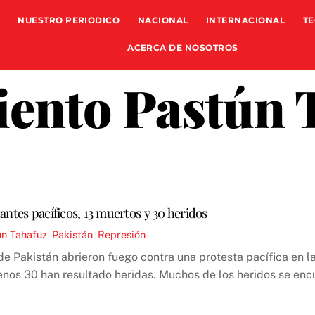
NUESTRO PERIODICO
NACIONAL
INTERNACIONAL
TE
ACERCA DE NOSOTROS
ento Pastún 
ntes pacíficos, 13 muertos y 30 heridos
ún Tahafuz
,
Pakistán
,
Represión
 Pakistán abrieron fuego contra una protesta pacífica en la
nos 30 han resultado heridas. Muchos de los heridos se encu