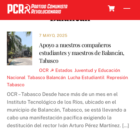
Skip
Cart
Men
to
Balancán
content
7 MAYO, 2025
Apoyo a nuestros compañeros
estudiantes y maestros de Balancán,
Tabasco
OCR ☭
Estados
,
Juventud y Educación
,
Nacional
,
Tabasco
Balancán
,
Lucha Estudiantil
,
Represión
,
Tabasco
OCR – Tabasco Desde hace más de un mes en el
Instituto Tecnológico de los Ríos, ubicado en el
municipio de Balancán, Tabasco, se está llevando a
cabo una manifestación pacífica exigiendo la
destitución del rector Iván Arturo Pérez Martínez. […]