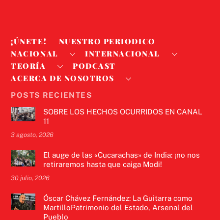
¡ÚNETE!
NUESTRO PERIODICO
NACIONAL
INTERNACIONAL
TEORÍA
PODCAST
ACERCA DE NOSOTROS
POSTS RECIENTES
SOBRE LOS HECHOS OCURRIDOS EN CANAL
11
3 agosto, 2026
El auge de las «Cucarachas» de India: ¡no nos
retiraremos hasta que caiga Modi!
30 julio, 2026
Óscar Chávez Fernández: La Guitarra como
MartilloPatrimonio del Estado, Arsenal del
Pueblo