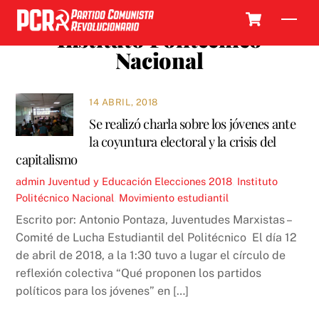
Skip
Cart
Men
to
Instituto Politécnico
content
Nacional
14 ABRIL, 2018
Se realizó charla sobre los jóvenes ante
la coyuntura electoral y la crisis del
capitalismo
admin
Juventud y Educación
Elecciones 2018
,
Instituto
Politécnico Nacional
,
Movimiento estudiantil
Escrito por: Antonio Pontaza, Juventudes Marxistas –
Comité de Lucha Estudiantil del Politécnico El día 12
de abril de 2018, a la 1:30 tuvo a lugar el círculo de
reflexión colectiva “Qué proponen los partidos
políticos para los jóvenes” en […]