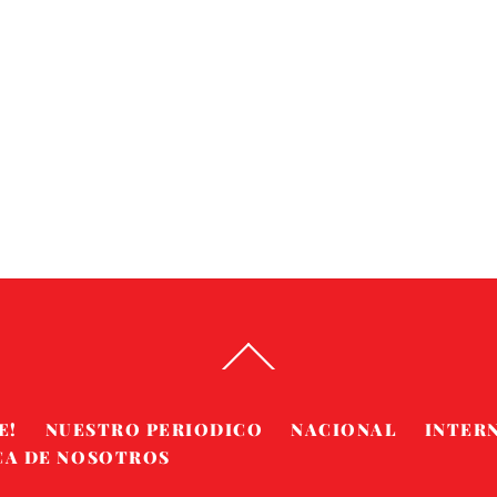
Back
To
Top
E!
NUESTRO PERIODICO
NACIONAL
INTER
CA DE NOSOTROS