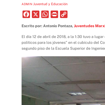
Juventud y Educación
ADMIN
F
X
W
P
C
a
h
ri
o
Escrito por: Antonio Pontaza,
Juventudes Marx
c
at
nt
p
e
s
y
El día 12 de abril de 2018, a la 1:30 tuvo a luga
b
A
Li
políticos para los jóvenes” en el cubículo del Co
segundo piso de la Escuela Superior de Ingenie
o
p
n
o
p
k
k