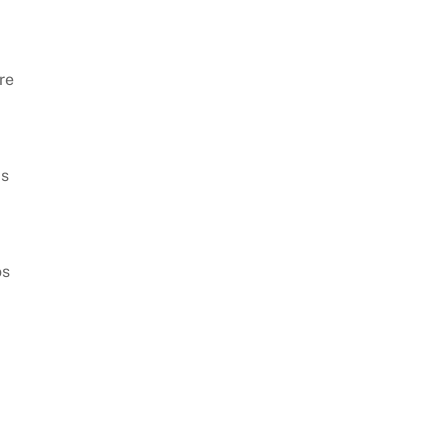
re
as
os