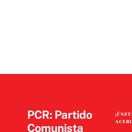
PCR: Partido
¡ÚNET
ACER
Comunista