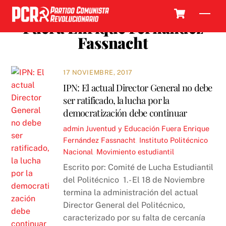
Skip
Cart
Men
to
Fuera Enrique Fernández
content
Fassnacht
17 NOVIEMBRE, 2017
IPN: El actual Director General no debe
ser ratificado, la lucha por la
democratización debe continuar
admin
Juventud y Educación
Fuera Enrique
Fernández Fassnacht
,
Instituto Politécnico
Nacional
,
Movimiento estudiantil
Escrito por: Comité de Lucha Estudiantil
del Politécnico 1.- El 18 de Noviembre
termina la administración del actual
Director General del Politécnico,
caracterizado por su falta de cercanía