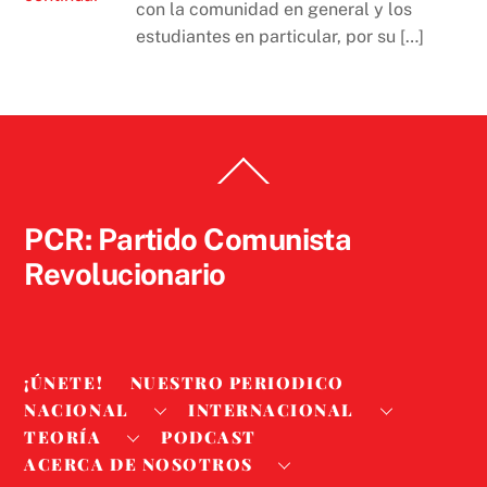
con la comunidad en general y los
estudiantes en particular, por su […]
Back
To
Top
PCR: Partido Comunista
Revolucionario
¡ÚNETE!
NUESTRO PERIODICO
NACIONAL
INTERNACIONAL
TEORÍA
PODCAST
ACERCA DE NOSOTROS