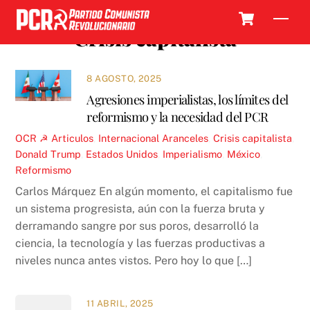
Skip
Cart
Men
to
Crisis capitalista
content
8 AGOSTO, 2025
Agresiones imperialistas, los límites del
reformismo y la necesidad del PCR
OCR ☭
Articulos
,
Internacional
Aranceles
,
Crisis capitalista
,
Donald Trump
,
Estados Unidos
,
Imperialismo
,
México
,
Reformismo
Carlos Márquez En algún momento, el capitalismo fue
un sistema progresista, aún con la fuerza bruta y
derramando sangre por sus poros, desarrolló la
ciencia, la tecnología y las fuerzas productivas a
niveles nunca antes vistos. Pero hoy lo que […]
11 ABRIL, 2025