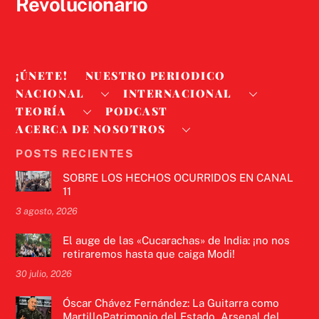
Revolucionario
¡ÚNETE!
NUESTRO PERIODICO
NACIONAL
INTERNACIONAL
TEORÍA
PODCAST
ACERCA DE NOSOTROS
POSTS RECIENTES
SOBRE LOS HECHOS OCURRIDOS EN CANAL
11
3 agosto, 2026
El auge de las «Cucarachas» de India: ¡no nos
retiraremos hasta que caiga Modi!
30 julio, 2026
Óscar Chávez Fernández: La Guitarra como
MartilloPatrimonio del Estado, Arsenal del