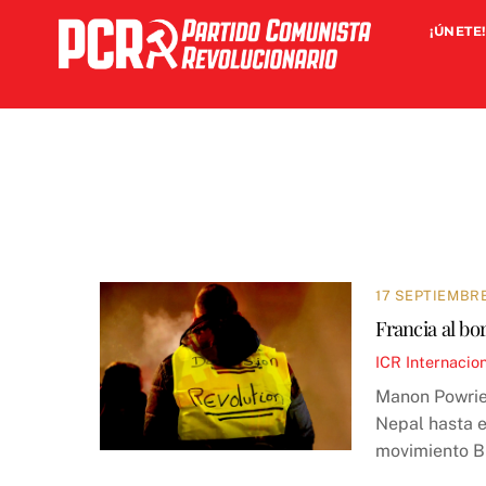
Skip
¡ÚNETE!
to
content
17 SEPTIEMBRE
Francia al bo
ICR
Internacio
Manon Powrie 
Nepal hasta el
movimiento B