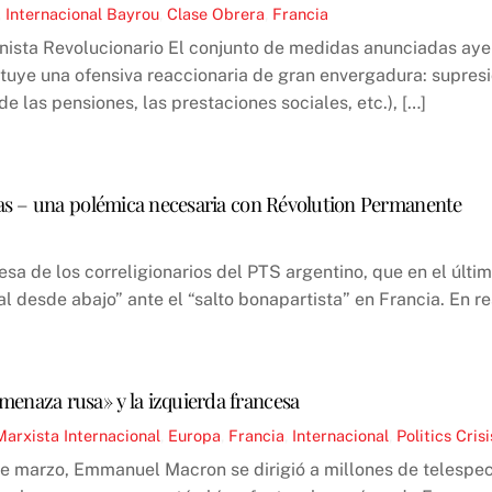
,
Internacional
Bayrou
,
Clase Obrera
,
Francia
ista Revolucionario El conjunto de medidas anunciadas ayer 
tuye una ofensiva reaccionaria de gran envergadura: supresi
e las pensiones, las prestaciones sociales, etc.), […]
as – una polémica necesaria con Révolution Permanente
sa de los correligionarios del PTS argentino, que en el últ
desde abajo” ante el “salto bonapartista” en Francia. En re
menaza rusa» y la izquierda francesa
Marxista Internacional
,
Europa
,
Francia
,
Internacional
,
Politics
Crisi
e marzo, Emmanuel Macron se dirigió a millones de telespe