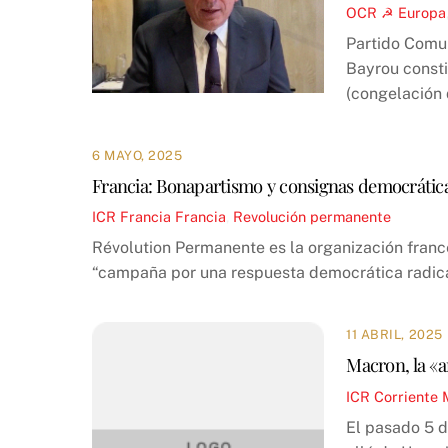
OCR ☭
Europa
Partido Comun
Bayrou consti
(congelación d
6 MAYO, 2025
Francia: Bonapartismo y consignas democrátic
ICR
Francia
Francia
,
Revolución permanente
Révolution Permanente es la organización france
“campaña por una respuesta democrática radical 
11 ABRIL, 2025
Macron, la «a
ICR
Corriente 
El pasado 5 d