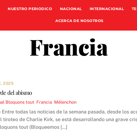
NUESTRO PERIODICO
NACIONAL
INTERNACIONAL
TE
ACERCA DE NOSOTROS
Francia
, 2025
rde del abismo
nal
Bloquons tout
,
Francia
,
Mélenchon
Entre todas las noticias de la semana pasada, desde los ac
 tiroteo de Charlie Kirk, se está desarrollando una grave cri
loquons tout (Bloqueemos […]