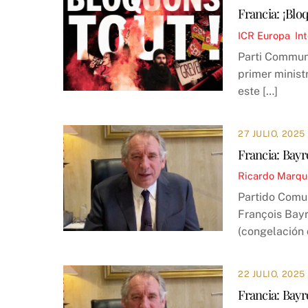
Francia: ¡Blo
ICR
Europa
,
In
Parti Communi
primer minist
este […]
27 JULIO, 2025
Francia: Bayr
Ricardo Marqu
Partido Comun
François Bayr
(congelación 
22 JULIO, 2025
Francia: Bayr