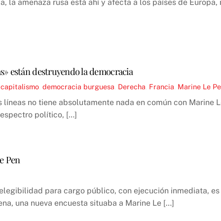
ia, la amenaza rusa está ahí y afecta a los países de Europa, 
s» están destruyendo la democracia
 capitalismo
,
democracia burguesa
,
Derecha
,
Francia
,
Marine Le P
s líneas no tiene absolutamente nada en común con Marine Le
espectro político, […]
Le Pen
legibilidad para cargo público, con ejecución inmediata, es 
dena, una nueva encuesta situaba a Marine Le […]