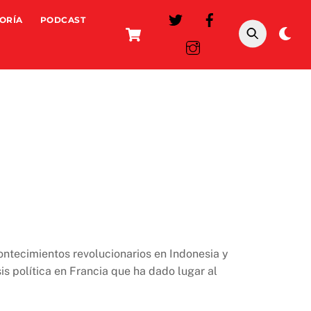
ORÍA
PODCAST
Cart
Da
mo
ontecimientos revolucionarios en Indonesia y
sis política en Francia que ha dado lugar al