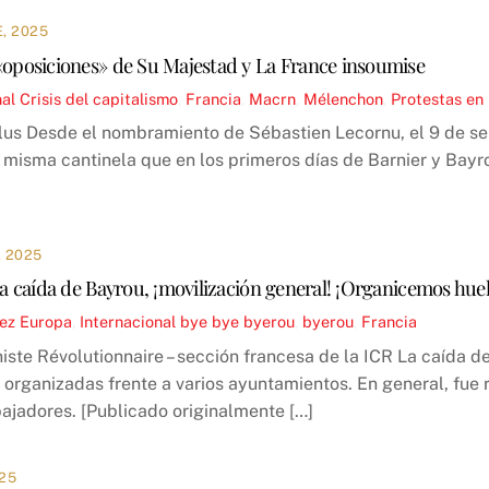
, 2025
«oposiciones» de Su Majestad y La France insoumise
nal
Crisis del capitalismo
,
Francia
,
Macrn
,
Mélenchon
,
Protestas en
lus Desde el nombramiento de Sébastien Lecornu, el 9 de s
a misma cantinela que en los primeros días de Barnier y Bayr
 2025
 la caída de Bayrou, ¡movilización general! ¡Organicemos hue
ez
Europa
,
Internacional
bye bye byerou
,
byerou
,
Francia
ste Révolutionnaire – sección francesa de la ICR La caída d
organizadas frente a varios ayuntamientos. En general, fue r
bajadores. [Publicado originalmente […]
25