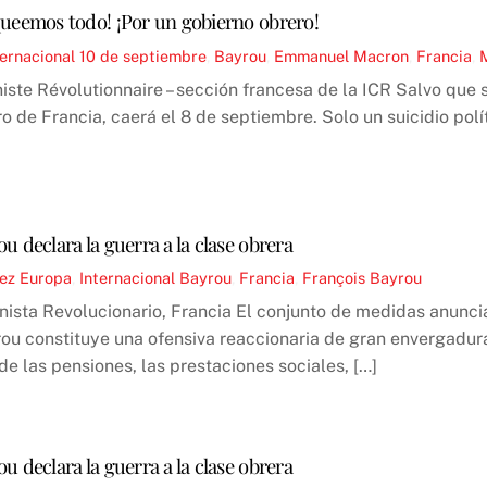
queemos todo! ¡Por un gobierno obrero!
ternacional
10 de septiembre
,
Bayrou
,
Emmanuel Macron
,
Francia
,
ste Révolutionnaire – sección francesa de la ICR Salvo que 
ro de Francia, caerá el 8 de septiembre. Solo un suicidio polí
ou declara la guerra a la clase obrera
ez
Europa
,
Internacional
Bayrou
,
Francia
,
François Bayrou
ista Revolucionario, Francia El conjunto de medidas anuncia
ou constituye una ofensiva reaccionaria de gran envergadura
de las pensiones, las prestaciones sociales, […]
ou declara la guerra a la clase obrera