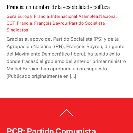
Francia: en nombre de la «estabilidad» política
Gera
Europa
,
Francia
,
Internacional
Asamblea Nacional
,
CGT
,
Francia
,
François Bayrou
,
Partido Socialista
,
Sindicatos
Gracias al apoyo del Partido Socialista (PS) y de la
Agrupación Nacional (RN), François Bayrou, dirigente
del Movimiento Democrático liberal, ha tenido éxito
donde fracasó el gobierno del anterior primer ministro
Michel Barnier: han aprobado un presupuesto.
[Publicado originalmente en […]
Back
To
Top
PCR: Partido Comunista