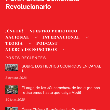
Revolucionario
¡ÚNETE!
NUESTRO PERIODICO
NACIONAL
INTERNACIONAL
TEORÍA
PODCAST
ACERCA DE NOSOTROS
POSTS RECIENTES
SOBRE LOS HECHOS OCURRIDOS EN CANAL
11
3 agosto, 2026
El auge de las «Cucarachas» de India: ¡no nos
retiraremos hasta que caiga Modi!
30 julio, 2026
Óscar Chávez Fernández: La Guitarra como