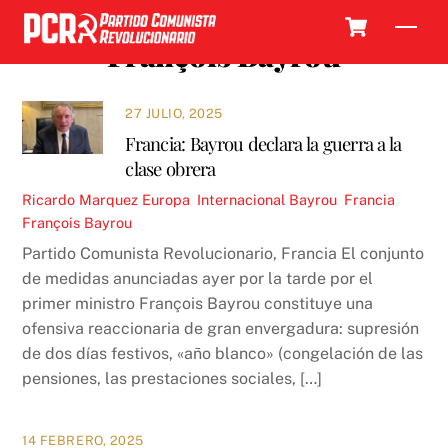
Skip
Cart
Men
to
François Bayrou
content
27 JULIO, 2025
Francia: Bayrou declara la guerra a la
clase obrera
Ricardo Marquez
Europa
,
Internacional
Bayrou
,
Francia
,
François Bayrou
Partido Comunista Revolucionario, Francia El conjunto
de medidas anunciadas ayer por la tarde por el
primer ministro François Bayrou constituye una
ofensiva reaccionaria de gran envergadura: supresión
de dos días festivos, «año blanco» (congelación de las
pensiones, las prestaciones sociales, […]
14 FEBRERO, 2025