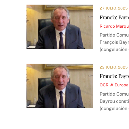
27 JULIO, 2025
Francia: Bayr
Ricardo Marqu
Partido Comun
François Bayr
(congelación 
22 JULIO, 2025
Francia: Bayr
OCR ☭
Europa
Partido Comun
Bayrou consti
(congelación d