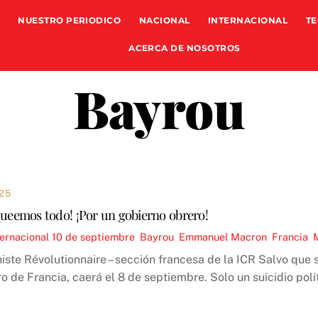
NUESTRO PERIODICO
NACIONAL
INTERNACIONAL
TE
ACERCA DE NOSOTROS
Bayrou
25
queemos todo! ¡Por un gobierno obrero!
ternacional
10 de septiembre
,
Bayrou
,
Emmanuel Macron
,
Francia
,
ste Révolutionnaire – sección francesa de la ICR Salvo que 
ro de Francia, caerá el 8 de septiembre. Solo un suicidio polí