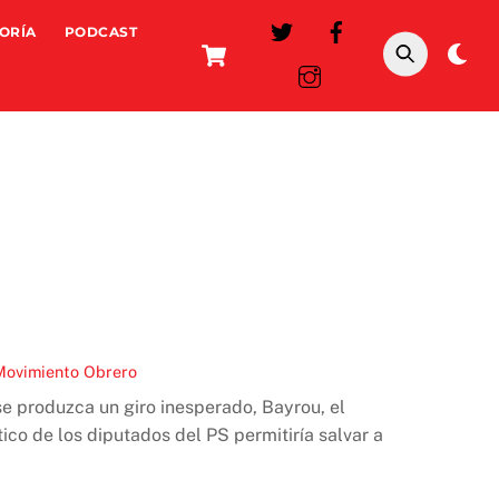
ORÍA
PODCAST
Cart
Da
mo
Movimiento Obrero
se produzca un giro inesperado, Bayrou, el
tico de los diputados del PS permitiría salvar a