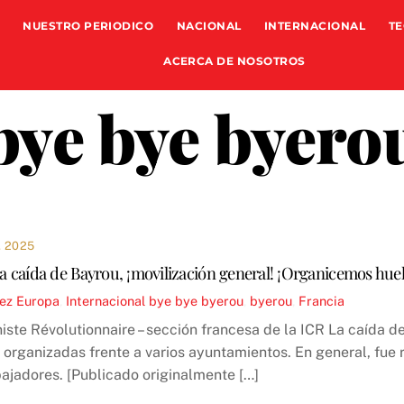
NUESTRO PERIODICO
NACIONAL
INTERNACIONAL
TE
ACERCA DE NOSOTROS
bye bye byero
 2025
 la caída de Bayrou, ¡movilización general! ¡Organicemos hue
ez
Europa
,
Internacional
bye bye byerou
,
byerou
,
Francia
ste Révolutionnaire – sección francesa de la ICR La caída d
organizadas frente a varios ayuntamientos. En general, fue r
bajadores. [Publicado originalmente […]