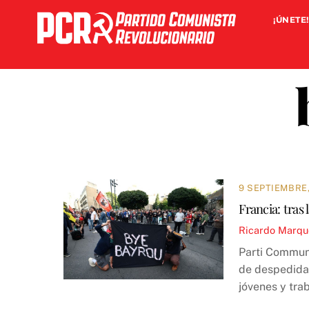
Skip
¡ÚNETE!
to
content
9 SEPTIEMBRE,
Francia: tras
Ricardo Marqu
Parti Communi
de despedida 
jóvenes y tra