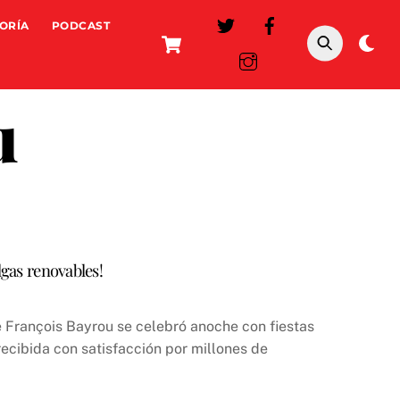
ORÍA
PODCAST
Cart
Da
mo
u
lgas renovables!
e François Bayrou se celebró anoche con fiestas
ecibida con satisfacción por millones de