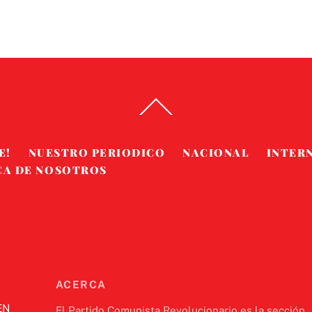
Back
To
Top
E!
NUESTRO PERIODICO
NACIONAL
INTER
CA DE NOSOTROS
ACERCA
EN
El Partido Comunista Revolucionario es la sección