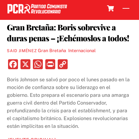
Skip
Cart
Men
to
14 JUNIO, 2022
content
Gran Bretaña: Boris sobrevive a
duras penas – ¡Echémoslos a todos!
Gran Bretaña
,
Internacional
SAID JIMÉNEZ
F
X
W
P
C
a
h
ri
o
Boris Johnson se salvó por poco el lunes pasado en la
c
at
nt
p
moción de confianza sobre su liderazgo en el
e
s
y
gobierno. Esto prepara el escenario para una amarga
b
A
Li
guerra civil dentro del Partido Conservador,
profundizando la crisis para el
establishment
, y para
o
p
n
el capitalismo británico. Explosiones revolucionarias
o
p
k
están implícitas en la situación.
k