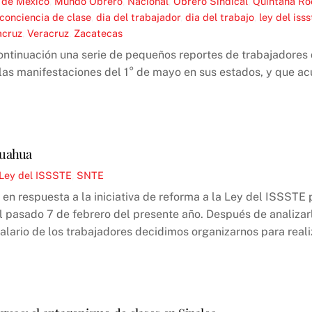
 de México
,
Mundo Obrero
,
Nacional
,
Obrero Sindical
,
Quintana Ro
conciencia de clase
,
dia del trabajador
,
dia del trabajo
,
ley del iss
acruz
,
Veracruz
,
Zacatecas
ontinuación una serie de pequeños reportes de trabajadores 
las manifestaciones del 1° de mayo en sus estados, y que ac
huahua
Ley del ISSSTE
,
SNTE
n respuesta a la iniciativa de reforma a la Ley del ISSSTE 
l pasado 7 de febrero del presente año. Después de analizar
salario de los trabajadores decidimos organizarnos para real