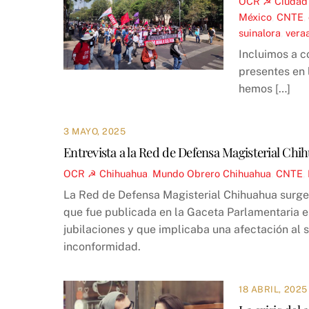
OCR ☭
Ciudad
México
,
CNTE
,
suinalora
,
vera
Incluimos a c
presentes en 
hemos […]
3 MAYO, 2025
Entrevista a la Red de Defensa Magisterial Chi
OCR ☭
Chihuahua
,
Mundo Obrero
Chihuahua
,
CNTE
,
La Red de Defensa Magisterial Chihuahua surge e
que fue publicada en la Gaceta Parlamentaria e
jubilaciones y que implicaba una afectación al 
inconformidad.
18 ABRIL, 2025