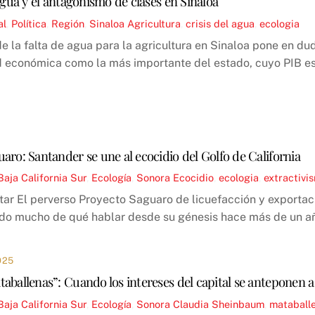
 agua y el antagonismo de clases en Sinaloa
al
,
Política
,
Región
,
Sinaloa
Agricultura
,
crisis del agua
,
ecologia
e la falta de agua para la agricultura en Sinaloa pone en du
d económica como la más importante del estado, cuyo PIB es
aro: Santander se une al ecocidio del Golfo de California
Baja California Sur
,
Ecología
,
Sonora
Ecocidio
,
ecologia
,
extractivi
tar El perverso Proyecto Saguaro de licuefacción y exportac
ado mucho de qué hablar desde su génesis hace más de un añ
025
aballenas”: Cuando los intereses del capital se anteponen a
Baja California Sur
,
Ecología
,
Sonora
Claudia Sheinbaum
,
mataball