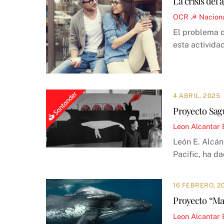
La crisis del
OCR ☭
Nacion
El problema d
esta activida
4 ABRIL, 2025
Proyecto Sagu
Leon Alcantar
León E. Alcán
Pacific, ha d
16 FEBRERO, 2
Proyecto “Mat
Leon Alcantar