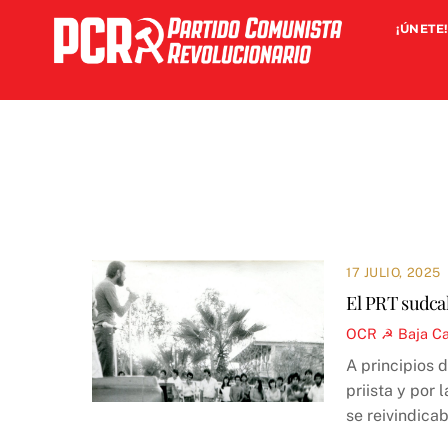
Skip
¡ÚNETE!
to
content
17 JULIO, 2025
El PRT sudcal
OCR ☭
Baja Ca
A principios 
priista y por
se reivindica