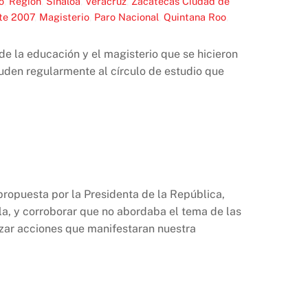
o
,
Región
,
Sinaloa
,
Veracruz
,
Zacatecas
Ciudad de
ste 2007
,
Magisterio
,
Paro Nacional
,
Quintana Roo
,
de la educación y el magisterio que se hicieron
uden regularmente al círculo de estudio que
propuesta por la Presidenta de la República,
la, y corroborar que no abordaba el tema de las
izar acciones que manifestaran nuestra