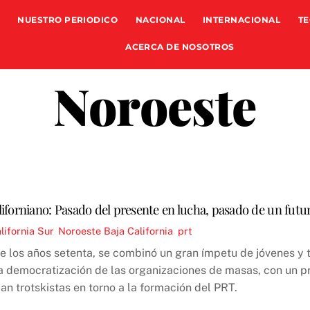
NUESTRO PERIODICO
NACIONAL
INTERNACIONAL
TE
ACERCA DE NOSOTROS
Noroeste
iforniano: Pasado del presente en lucha, pasado de un futur
lifornia Sur
,
Noroeste
Baja California
,
prt
de los años setenta, se combinó un gran ímpetu de jóvenes y 
 la democratización de las organizaciones de masas, con un 
ban trotskistas en torno a la formación del PRT.