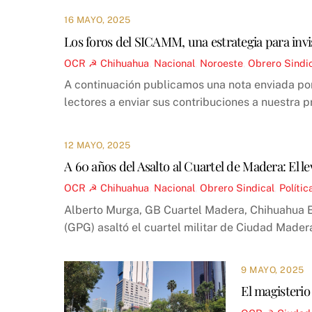
16 MAYO, 2025
Los foros del SICAMM, una estrategia para invis
OCR ☭
Chihuahua
,
Nacional
,
Noroeste
,
Obrero Sindi
A continuación publicamos una nota enviada por
lectores a enviar sus contribuciones a nuestra 
12 MAYO, 2025
A 60 años del Asalto al Cuartel de Madera: El 
OCR ☭
Chihuahua
,
Nacional
,
Obrero Sindical
,
Polític
Alberto Murga, GB Cuartel Madera, Chihuahua El
(GPG) asaltó el cuartel militar de Ciudad Madera,
9 MAYO, 2025
El magisterio