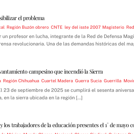
ibilizar el problema
cal
,
Región
Buzón obrero
,
CNTE
,
ley del isste 2007
,
Magisterio
,
Red
 un profesor en lucha, integrante de la Red de Defensa Magi
prensa revolucionaria. Una de las demandas históricas del mag
levantamiento campesino que incendió la Sierra
a
,
Región
Chihuahua
,
Cuartel Madera
,
Guerra Sucia
,
Guerrilla
,
Movi
 23 de septiembre de 2025 se cumplirá el sesenta aniversari
 en la sierra ubicada en la región […]
 y los trabajadores de la educación presentes el 1° de mayo