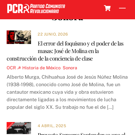
Skip
Cart
Men
to
Sonora
content
22 JUNIO, 2026
El error del foquismo y el poder de las
masas: José de Molina en la
construcción de la conciencia de clase
OCR ☭
Historia de México
,
Sonora
Alberto Murga, Chihuahua José de Jesús Núñez Molina
(1938-1998), conocido como José de Molina, fue un
cantautor mexicano cuya vida y obra estuvieron
directamente ligadas a los movimientos de lucha
popular del siglo XX. Su trabajo no fue el de […]
4 ABRIL, 2025
Proyecto Saguaro: Santander se une al