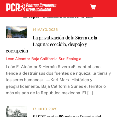
Skip
Cart
Men
to
Baja California Sur
content
14 MAYO, 2026
La privatización de la Sierra de la
Laguna: ecocidio, despojo y
corrupción
Leon Alcantar
Baja California Sur
,
Ecología
León E. Alcántar & Hernán Rivera «El capitalismo
tiende a destruir sus dos fuentes de riqueza: la tierra y
los seres humanos». —Karl Marx. Histórica y
geográficamente, Baja California Sur es el territorio
más aislado de la República mexicana. El […]
17 JULIO, 2025
El PRT sudcaliforniano: Pasado del