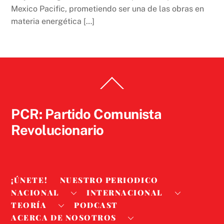
Mexico Pacific, prometiendo ser una de las obras en
materia energética […]
Back
To
Top
PCR: Partido Comunista
Revolucionario
¡ÚNETE!
NUESTRO PERIODICO
NACIONAL
INTERNACIONAL
TEORÍA
PODCAST
ACERCA DE NOSOTROS