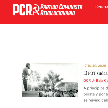
Skip
¡ÚNETE!
to
content
17 JULIO, 2025
El PRT sudcal
OCR ☭
Baja Ca
A principios 
priista y por
se reivindica