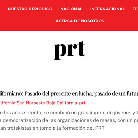
NUESTRO PERIODICO
NACIONAL
INTERNACIONAL
TE
ACERCA DE NOSOTROS
prt
iforniano: Pasado del presente en lucha, pasado de un futur
lifornia Sur
,
Noroeste
Baja California
,
prt
de los años setenta, se combinó un gran ímpetu de jóvenes y 
 la democratización de las organizaciones de masas, con un 
ban trotskistas en torno a la formación del PRT.