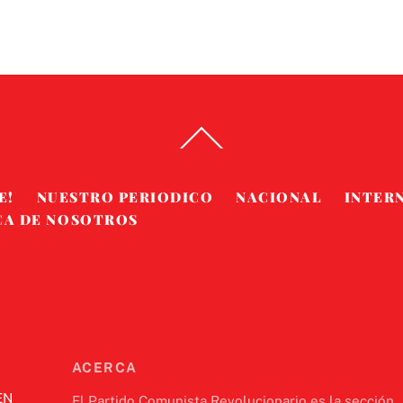
Back
To
Top
E!
NUESTRO PERIODICO
NACIONAL
INTER
CA DE NOSOTROS
ACERCA
EN
El Partido Comunista Revolucionario es la sección