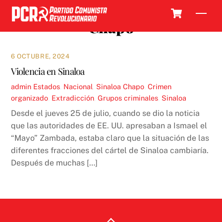
Skip
Cart
Men
to
Chapo
content
6 OCTUBRE, 2024
Violencia en Sinaloa
admin
Estados
,
Nacional
,
Sinaloa
Chapo
,
Crimen
organizado
,
Extradicción
,
Grupos criminales
,
Sinaloa
Desde el jueves 25 de julio, cuando se dio la noticia
que las autoridades de EE. UU. apresaban a Ismael el
“Mayo” Zambada, estaba claro que la situación de las
diferentes fracciones del cártel de Sinaloa cambiaría.
Después de muchas […]