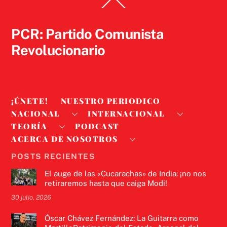
Back
To
Top
PCR: Partido Comunista
Revolucionario
¡ÚNETE!
NUESTRO PERIODICO
NACIONAL
INTERNACIONAL
TEORÍA
PODCAST
ACERCA DE NOSOTROS
POSTS RECIENTES
El auge de las «Cucarachas» de India: ¡no nos
retiraremos hasta que caiga Modi!
30 julio, 2026
Óscar Chávez Fernández: La Guitarra como