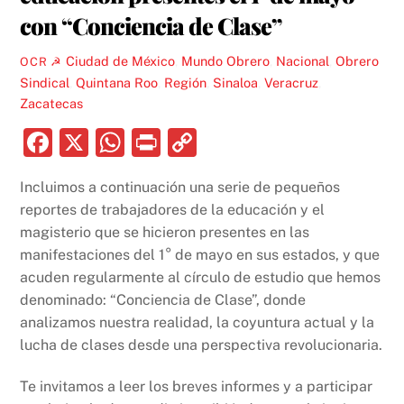
con “Conciencia de Clase”
Ciudad de México
,
Mundo Obrero
,
Nacional
,
Obrero
OCR ☭
Sindical
,
Quintana Roo
,
Región
,
Sinaloa
,
Veracruz
,
Zacatecas
F
X
W
P
C
a
h
ri
o
Incluimos a continuación una serie de pequeños
c
at
nt
p
reportes de trabajadores de la educación y el
e
s
y
magisterio que se hicieron presentes en las
b
A
Li
manifestaciones del 1° de mayo en sus estados, y que
acuden regularmente al círculo de estudio que hemos
o
p
n
denominado: “Conciencia de Clase”, donde
o
p
k
analizamos nuestra realidad, la coyuntura actual y la
k
lucha de clases desde una perspectiva revolucionaria.
Te invitamos a leer los breves informes y a participar