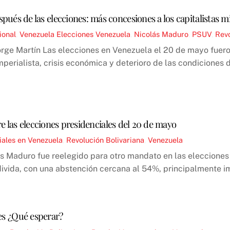
pués de las elecciones: más concesiones a los capitalistas 
ional
,
Venezuela
Elecciones Venezuela
,
Nicolás Maduro
,
PSUV
,
Revo
Jorge Martín Las elecciones en Venezuela el 20 de mayo fue
perialista, crisis económica y deterioro de las condiciones d
e las elecciones presidenciales del 20 de mayo
iales en Venezuela
,
Revolución Bolivariana
,
Venezuela
ás Maduro fue reelegido para otro mandato en las eleccione
 divida, con una abstención cercana al 54%, principalmente i
nes ¿Qué esperar?