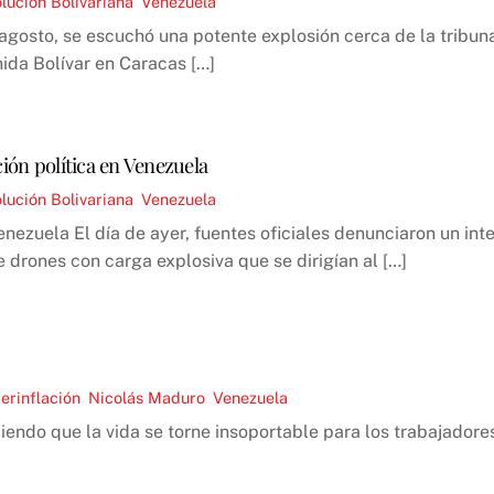
lución Bolivariana
,
Venezuela
e agosto, se escuchó una potente explosión cerca de la tribu
nida Bolívar en Caracas […]
ción política en Venezuela
lución Bolivariana
,
Venezuela
enezuela El día de ayer, fuentes oficiales denunciaron un int
 drones con carga explosiva que se dirigían al […]
erinflación
,
Nicolás Maduro
,
Venezuela
iendo que la vida se torne insoportable para los trabajadore