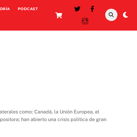
ORÍA
PODCAST
Cart
Da
mo
laterales como: Canadá, la Unión Europea, el
itora; han abierto una crisis política de gran