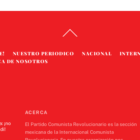
Back
To
Top
E!
NUESTRO PERIODICO
NACIONAL
INTER
CA DE NOSOTROS
ACERCA
a: ¡no
El Partido Comunista Revolucionario es la sección
di!
mexicana de la Internacional Comunista
Revolucionaria. En nuestra organización nos