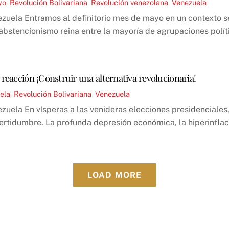
yo
,
Revolución Bolivariana
,
Revolución venezolana
,
Venezuela
ezuela Entramos al definitorio mes de mayo en un contexto s
 abstencionismo reina entre la mayoría de agrupaciones polít
 reacción ¡Construir una alternativa revolucionaria!
ela
,
Revolución Bolivariana
,
Venezuela
ezuela En vísperas a las venideras elecciones presidenciales
ertidumbre. La profunda depresión económica, la hiperinflaci
LOAD MORE