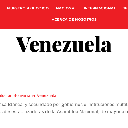
NUESTRO PERIODICO
NACIONAL
INTERNACIONAL
TE
ACERCA DE NOSOTROS
Venezuela
lución Bolivariana
,
Venezuela
asa Blanca, y secundado por gobiernos e instituciones multi
 desestabilizadoras de la Asamblea Nacional, de mayoría opos