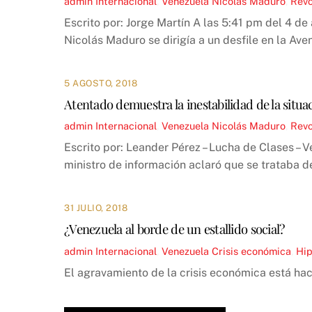
admin
Internacional
,
Venezuela
Nicolás Maduro
,
Revo
Escrito por: Jorge Martín A las 5:41 pm del 4 d
Nicolás Maduro se dirigía a un desfile en la Ave
5 AGOSTO, 2018
Atentado demuestra la inestabilidad de la situa
admin
Internacional
,
Venezuela
Nicolás Maduro
,
Revo
Escrito por: Leander Pérez – Lucha de Clases – V
ministro de información aclaró que se trataba de
31 JULIO, 2018
¿Venezuela al borde de un estallido social?
admin
Internacional
,
Venezuela
Crisis económica
,
Hip
El agravamiento de la crisis económica está hac