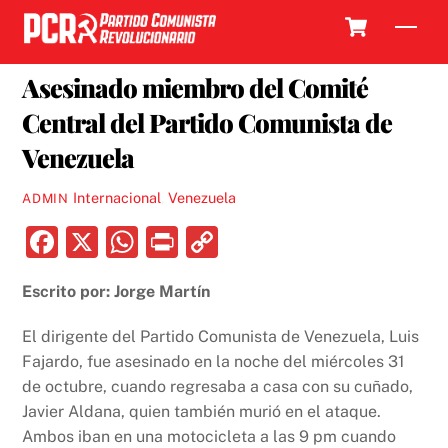
Skip
Cart
Men
to
4 NOVIEMBRE, 2018
content
Asesinado miembro del Comité
Central del Partido Comunista de
Venezuela
Internacional
,
Venezuela
ADMIN
F
X
W
P
C
a
h
ri
o
Escrito por: Jorge Martín
c
at
nt
p
e
s
y
El dirigente del Partido Comunista de Venezuela, Luis
b
A
Li
Fajardo, fue asesinado en la noche del miércoles 31
de octubre, cuando regresaba a casa con su cuñado,
o
p
n
Javier Aldana, quien también murió en el ataque.
o
p
k
Ambos iban en una motocicleta a las 9 pm cuando