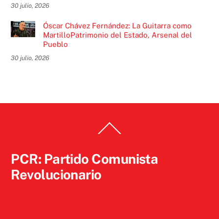
30 julio, 2026
Óscar Chávez Fernández: La Guitarra como
MartilloPatrimonio del Estado, Arsenal del
Pueblo
30 julio, 2026
Back
To
Top
PCR: Partido Comunista
Revolucionario