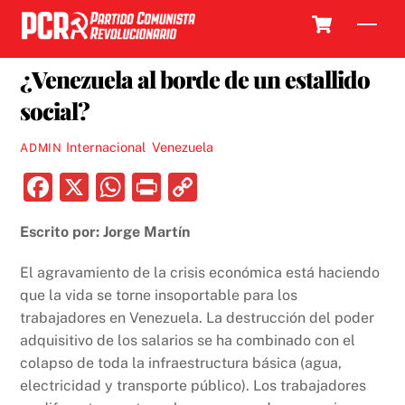
Skip
Cart
Men
to
31 JULIO, 2018
content
¿Venezuela al borde de un estallido
social?
Internacional
,
Venezuela
ADMIN
F
X
W
P
C
a
h
ri
o
Escrito por: Jorge Martín
c
at
nt
p
e
s
y
El agravamiento de la crisis económica está haciendo
b
A
Li
que la vida se torne insoportable para los
trabajadores en Venezuela. La destrucción del poder
o
p
n
adquisitivo de los salarios se ha combinado con el
o
p
k
colapso de toda la infraestructura básica (agua,
k
electricidad y transporte público). Los trabajadores