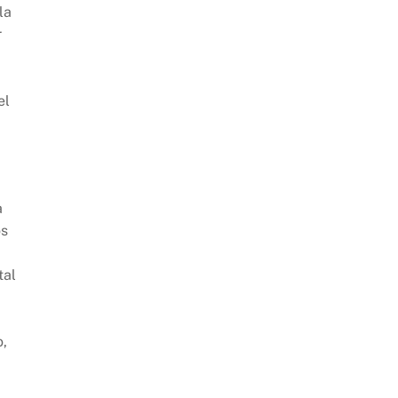
la
r
el
a
os
tal
o,