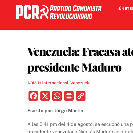
Skip
¡ÚNETE!
to
content
Venezuela: Fracasa ate
presidente Maduro
Internacional
,
Venezuela
ADMIN
F
X
W
P
C
a
h
ri
o
Escrito por: Jorge Martín
c
at
nt
p
e
s
y
A las 5:41 pm del 4 de agosto, se escuchó una p
presidente venezolano Nicolás Maduro se dirigía