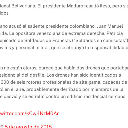
nal Bolivariana. El presidente Maduro resultó ileso, pero si
idos.
lano acusó al saliente presidente colombiano, Juan Manuel
vida. La opositora venezolana de extrema derecha, Patricia
municado de Soldados de Franelas (“Soldados en camisetas”)
iles y personal militar, que se atribuyó la responsabilidad 
aún no están claros, parece que había dos drones que portaba
esidencial del desfile. Los drones han sido identificados a
M600 de seis rotores profesionales de alta gama, capaces de
otó en el aire, probablemente derribado por miembros de la
 desvió y se estrelló contra un edificio residencial cercano.
.twitter.com/kCw4NzM0Ar
R)
5 de agosto de 2018