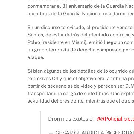
b
A
Li
conmemorar el 81 aniversario de la Guardia Nacio
o
p
n
miembros de la Guardia Nacional resultaron her
o
p
k
k
En un discurso televisado, el presidente venezo
Santos, de estar detrás del atentado contra su 
Poleo (residente en Miami), emitió luego un co
un grupo terrorista de derecha compuesto por civ
ataque.
Si bien algunos de los detalles de lo ocurrido 
explosivos C4 y que el objetivo era la tribuna pr
partir de secuencias de video y parecen ser DJ
transportar una carga de siete libras. Uno expl
seguridad del presidente, mientras que el otro se
Dron mas explosión
@RPolicial
pic
— CESAR GUARDIOLA (@CESGUA