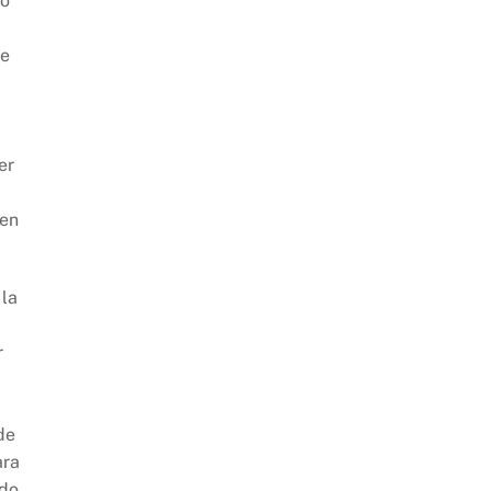
do
ue
er
 en
 la
r
de
ara
ido