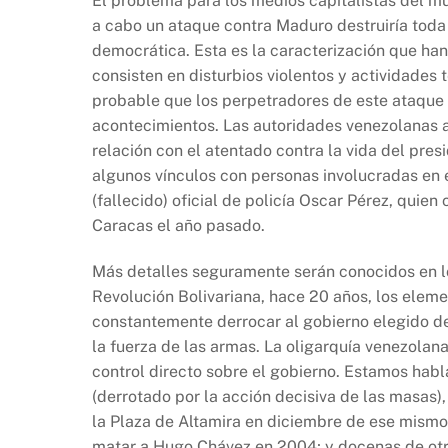
El problema para los medios capitalistas del mu
a cabo un ataque contra Maduro destruiría toda 
democrática. Esta es la caracterización que ha
consisten en disturbios violentos y actividades 
probable que los perpetradores de este ataque 
acontecimientos. Las autoridades venezolanas a
relación con el atentado contra la vida del pres
algunos vínculos con personas involucradas en 
(fallecido) oficial de policía Oscar Pérez, quien
Caracas el año pasado.
Más detalles seguramente serán conocidos en lo
Revolución Bolivariana, hace 20 años, los elem
constantemente derrocar al gobierno elegido d
la fuerza de las armas. La oligarquía venezolana
control directo sobre el gobierno. Estamos hab
(derrotado por la acción decisiva de las masas),
la Plaza de Altamira en diciembre de ese mismo a
matar a Hugo Chávez en 2004; y docenas de otr