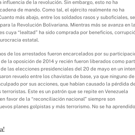
a influencia de la revolución. Sin embargo, esto no ha
adena de mando. Como tal, el ejército realmente no ha
uanto más abajo, entre los soldados rasos y suboficiales, se
ara la Revolución Bolivariana. Mientras más se avanza en l
es cuya “lealtad” ha sido comprada por beneficios, corrupci
urocracia estatal.
nos de los arrestados fueron encarcelados por su participaci
s de la oposición de 2014 y recién fueron liberados como par
e las elecciones presidenciales del 20 de mayo en un inte
aron revuelo entre los chavistas de base, ya que ninguno de
isculpado por sus acciones, que habían causado la pérdida d
 terroristas. Este es un patrón que se repite en Venezuela
n favor de la “reconciliación nacional” siempre son
nuevos planes golpistas y más terrorismo. No se ha aprendid
a!