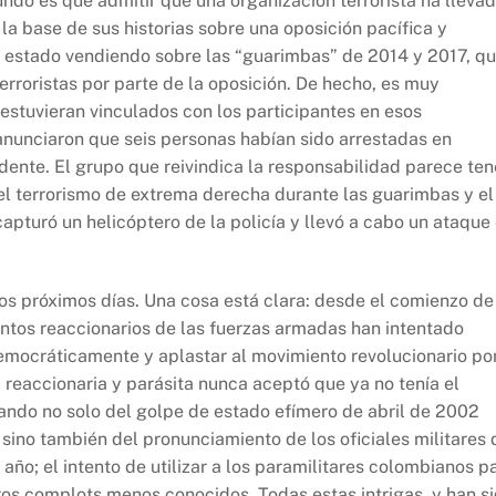
ndo es que admitir que una organización terrorista ha lleva
la base de sus historias sobre una oposición pacífica y
n estado vendiendo sobre las “guarimbas” de 2014 y 2017, q
terroristas por parte de la oposición. De hecho, es muy
estuvieran vinculados con los participantes en esos
nunciaron que seis personas habían sido arrestadas en
idente. El grupo que reivindica la responsabilidad parece ten
el terrorismo de extrema derecha durante las guarimbas y el
 capturó un helicóptero de la policía y llevó a cabo un ataque
s próximos días. Una cosa está clara: desde el comienzo de
entos reaccionarios de las fuerzas armadas han intentado
emocráticamente y aplastar al movimiento revolucionario po
 reaccionaria y parásita nunca aceptó que ya no tenía el
lando no solo del golpe de estado efímero de abril de 2002
 sino también del pronunciamiento de los oficiales militares 
ño; el intento de utilizar a los paramilitares colombianos p
os complots menos conocidos. Todas estas intrigas, y han s