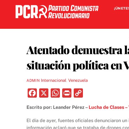
Skip
¡ÚNETE!
to
content
Atentado demuestra la
situación política en
Internacional
,
Venezuela
ADMIN
F
X
W
P
C
a
h
ri
o
Escrito por: Leander Pérez –
Lucha de Clases –
c
at
nt
p
e
s
y
El día de ayer, fuentes oficiales denunciaron un
información aclaró que se trataba de drones con