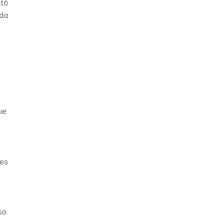
ntó
ndo
ue
 es
so