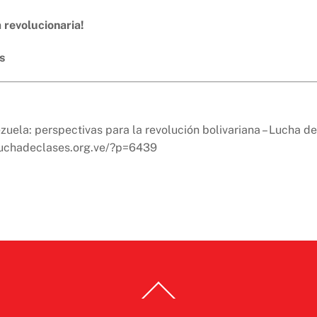
a revolucionaria!
s
zuela: perspectivas para la revolución bolivariana – Lucha de
/luchadeclases.org.ve/?p=6439
Back
To
Top