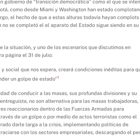
n gobierno de “transición democrática” como el que se inte
gotá, como desde Miami y Washington han estado complota
argo, el hecho de que a estas alturas todavía hayan complots
n no se completó el el aparato del Estado sigue siendo en su
de la situación, y uno de los escenarios que discutimos en
 página el 31 de julio:
a y social que nos espera, creará condiciones inéditas para q
1
ender un golpe de estado”
dad de conducir a las masas, sus profundas divisiones y su
ntreguista, no son alternativa para las masas trabajadoras,
ores reaccionarios dentro de las Fuerzas Armadas para
través de un golpe o por medio de actos terroristas como el
grado darle larga a la crisis, implementando políticas de
graciarse con los sectores empresariales, descargando el pe