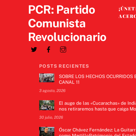
PCR: Partido
¡ÚNET
ACER
Comunista
Revolucionario
POSTS RECIENTES
SOBRE LOS HECHOS OCURRIDOS 
CANAL 11
3 agosto, 2026
El auge de las «Cucarachas» de Indi
nos retiraremos hasta que caiga Mo
30 julio, 2026
Óscar Chávez Fernández: La Guitarr
como MartilloPatrimonio del Estado