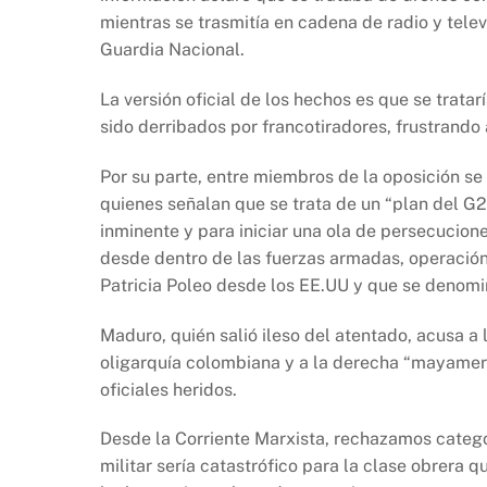
b
A
Li
mientras se trasmitía en cadena de radio y tele
o
p
n
Guardia Nacional.
o
p
k
k
La versión oficial de los hechos es que se trata
sido derribados por francotiradores, frustrando 
Por su parte, entre miembros de la oposición se
quienes señalan que se trata de un “plan del G2 
inminente y para iniciar una ola de persecucione
desde dentro de las fuerzas armadas, operación
Patricia Poleo desde los EE.UU y que se denomin
Maduro, quién salió ileso del atentado, acusa a
oligarquía colombiana y a la derecha “mayamera
oficiales heridos.
Desde la Corriente Marxista, rechazamos categó
militar sería catastrófico para la clase obrera q