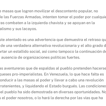
e masas que logren movilizar el descontento popular, no
de las Fuerzas Armadas, intenten tomar el poder por cualqui
ras combaten a la izquierda chavista y se apoyan en la
ialismo y sus lacayos.
Este atentado es una advertencia que demuestra el retraso q
n de una verdadera alternativa revolucionaria y el alto grado 
artar un estallido social, así como tampoco la continuación d
a ausencia de organizaciones políticas fuertes.
s aventureras que de espaldas al pueblo pretenden hacers
gueses pro-imperialistas. En Venezuela, lo que hace falta es
onducir a las masas al poder y llevar a cabo una revolución
erratenientes, y liquidando el Estado burgués. Las condicione
del pueblo ha sido demostrada en diversas oportunidades. N
l poder nosotros, o lo hará la derecha por las vías que ha