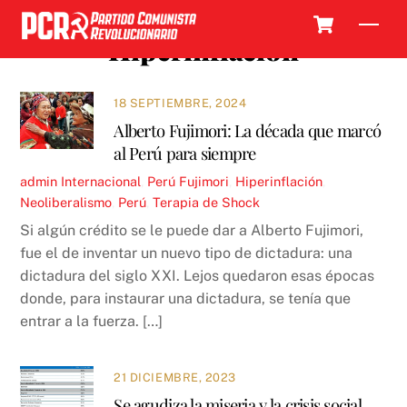
Skip
Cart
Men
to
Hiperinflación
content
18 SEPTIEMBRE, 2024
Alberto Fujimori: La década que marcó
al Perú para siempre
admin
Internacional
,
Perú
Fujimori
,
Hiperinflación
,
Neoliberalismo
,
Perú
,
Terapia de Shock
Si algún crédito se le puede dar a Alberto Fujimori,
fue el de inventar un nuevo tipo de dictadura: una
dictadura del siglo XXI. Lejos quedaron esas épocas
donde, para instaurar una dictadura, se tenía que
entrar a la fuerza. […]
21 DICIEMBRE, 2023
Se agudiza la miseria y la crisis social.