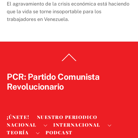
El agravamiento de la crisis económica está haciendo
que la vida se torne insoportable para los
trabajadores en Venezuela.
Back
To
Top
PCR: Partido Comunista
Revolucionario
¡ÚNETE!
NUESTRO PERIODICO
NACIONAL
INTERNACIONAL
TEORÍA
PODCAST